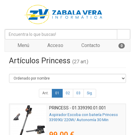
Menú
Acceso
Contacto
0
Artículos Princess
(27 art.)
Ant.
01
02
03
Sig.
PRINCESS - 01.339390.01.001
Aspirador Escoba con batería Princess
339390/ 220W/ Autonomía 30 Min
99,00 €