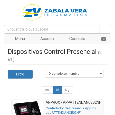
Menú
Acceso
Contacto
0
Dispositivos Control Presencial
(2
art.)
Filtro
Ant.
01
Sig.
APPROX - APPATTENDANCE02NF
Controlador de Presencia Approx
appATTENDANCE02NF