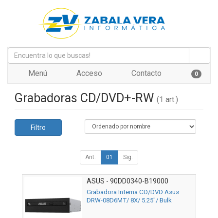
Menú
Acceso
Contacto
0
Grabadoras CD/DVD+-RW
(1 art.)
Filtro
Ant.
01
Sig.
ASUS - 90DD0340-B19000
Grabadora Interna CD/DVD Asus
DRW-08D6MT/ 8X/ 5.25"/ Bulk