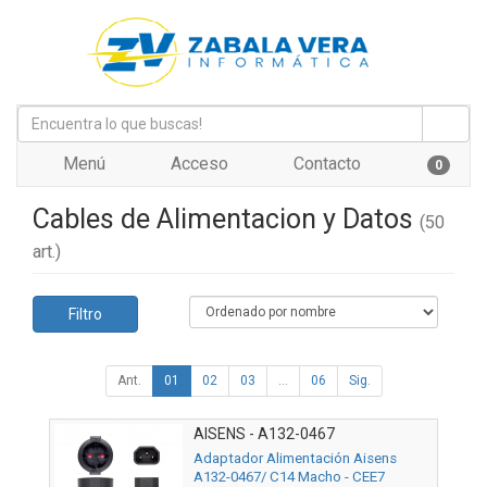
Menú
Acceso
Contacto
0
Cables de Alimentacion y Datos
(50
art.)
Filtro
Ant.
01
02
03
...
06
Sig.
AISENS - A132-0467
Adaptador Alimentación Aisens
A132-0467/ C14 Macho - CEE7