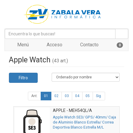
Menú
Acceso
Contacto
0
Apple Watch
(43 art.)
Filtro
Ant.
01
02
03
04
05
Sig.
APPLE - MEH54QL/A
Apple Watch SE3/ GPS/ 40mm/ Caja
de Aluminio Blanco Estrella/ Correa
Deportiva Blanco Estrella M/L