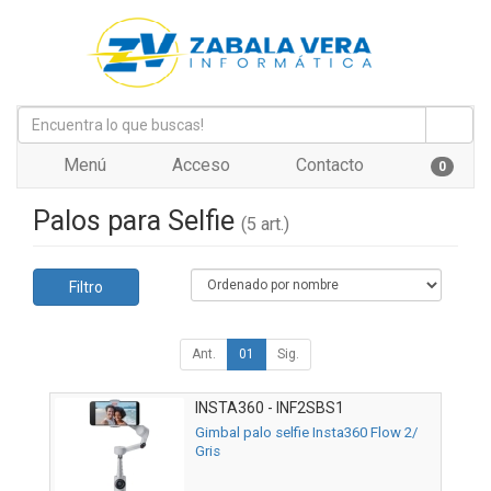
Menú
Acceso
Contacto
0
Palos para Selfie
(5 art.)
Filtro
Ant.
01
Sig.
INSTA360 - INF2SBS1
Gimbal palo selfie Insta360 Flow 2/
Gris