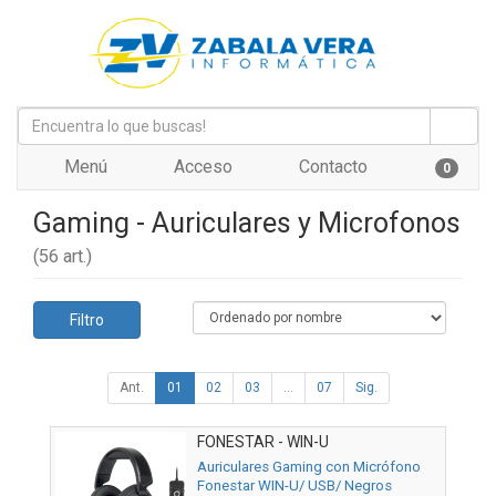
Menú
Acceso
Contacto
0
Gaming - Auriculares y Microfonos
(56 art.)
Filtro
Ant.
01
02
03
...
07
Sig.
FONESTAR - WIN-U
Auriculares Gaming con Micrófono
Fonestar WIN-U/ USB/ Negros