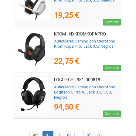
Krom Kopa Pro/ Jack 3.5/ Blancos
19,25 €
Comprar
KROM - NXKROMKOPAPRO
Auriculares Gaming con Micrófono
Krom Kopa Pro/ Jack 3.5/ Negros
22,75 €
Comprar
LOGITECH - 981-000818
Auriculares Gaming con Micrófono
Logitech G Pro X/ Jack 3.5/ USB/
Negros
94,50 €
Comprar
Ant.
01
02
03
...
07
Sig.