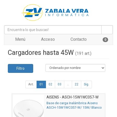
Menú
Acceso
Contacto
0
Cargadores hasta 45W
(191 art.)
Filtro
Ant.
01
02
03
...
22
Sig.
AISENS - ASCH-15W1WC057-W
Base de carga Inalámbrica Aisens
ASCH-15W1WC057-W/ 15W/ Blanco