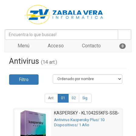
Menú
Acceso
Contacto
0
Antivirus
(14 art.)
Filtro
Ant.
01
02
Sig.
KASPERSKY - KL1042S5KFS-SSB-
ES
Antivirus Kaspersky Plus/ 10
Dispositivos/ 1 Año