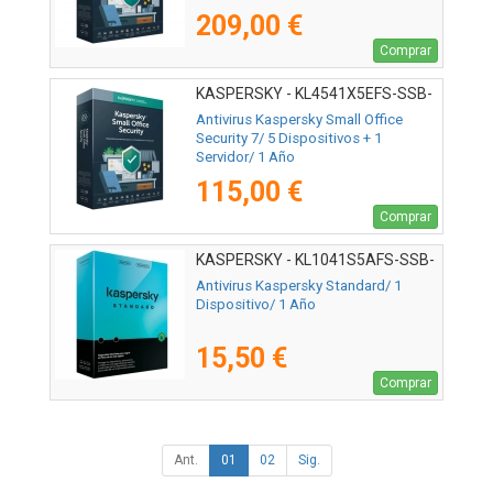
209,00 €
Comprar
KASPERSKY - KL4541X5EFS-SSB-
ES
Antivirus Kaspersky Small Office
Security 7/ 5 Dispositivos + 1
Servidor/ 1 Año
115,00 €
Comprar
KASPERSKY - KL1041S5AFS-SSB-
ES
Antivirus Kaspersky Standard/ 1
Dispositivo/ 1 Año
15,50 €
Comprar
Ant.
01
02
Sig.