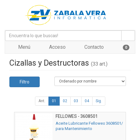
Menú
Acceso
Contacto
0
Cizallas y Destructoras
(33 art.)
Filtro
Ant.
01
02
03
04
Sig.
FELLOWES - 3608501
Aceite Lubricante Fellowes 3608501/
para Mantenimiento