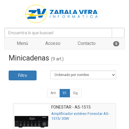
Menú
Acceso
Contacto
0
Minicadenas
(9 art.)
Filtro
Ant.
01
Sig.
FONESTAR - AS-1515
Amplificador estéreo Fonestar AS-
1515/ 30W