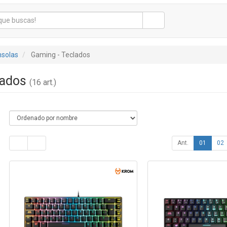
nsolas
Gaming - Teclados
lados
(16 art.)
Ant.
01
02