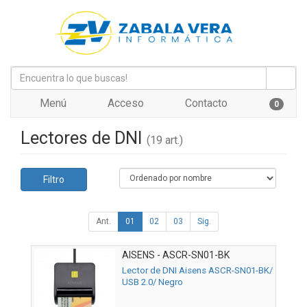
Menú
Acceso
Contacto
0
Lectores de DNI
(19 art.)
Filtro
Ant.
01
02
03
Sig.
AISENS - ASCR-SN01-BK
Lector de DNI Aisens ASCR-SN01-BK/
USB 2.0/ Negro