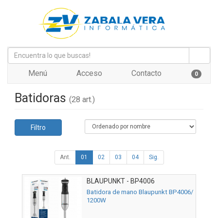
Menú
Acceso
Contacto
0
Batidoras
(28 art.)
Filtro
Ant.
01
02
03
04
Sig.
BLAUPUNKT - BP4006
Batidora de mano Blaupunkt BP4006/
1200W