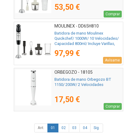
Picadora y Vaso Medidor
53,50 €
Comprar
MOULINEX - DD65H810
Batidora de mano Moulinex
Quickchef/ 1000W/ 10 Velocidades/
Capacidad 800ml/ Incluye Varillas,
Picadora, Pasapuré y Vaso Medidor
97,99 €
Avísame
ORBEGOZO - 18105
Batidora de mano Orbegozo BT
1150/ 200W/ 2 Velocidades
17,50 €
Comprar
Ant.
01
02
03
04
Sig.