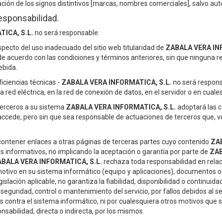
ación de los signos distintivos [marcas, nombres comerciales], salvo auto
esponsabilidad.
ICA, S.L.
no será responsable:
specto del uso inadecuado del sitio web titularidad de
ZABALA VERA IN
de acuerdo con las condiciones y términos anteriores, sin que ninguna 
ebida.
iciencias técnicas.-
ZABALA VERA INFORMATICA, S.L.
no será responsa
a red eléctrica, en la red de conexión de datos, en el servidor o en cual
terceros a su sistema
ZABALA VERA INFORMATICA, S.L.
adoptará las c
 accede, pero sin que sea responsable de actuaciones de terceros que, 
ontener enlaces a otras páginas de terceras partes cuyo contenido
ZAB
es informativos, no implicando la aceptación o garantía por parte de
ZAB
BALA VERA INFORMATICA, S.L.
rechaza toda responsabilidad en rela
otivo en su sistema informático (equipo y aplicaciones), documentos o
egislación aplicable, no garantiza la fiabilidad, disponibilidad o contin
seguridad, control o mantenimiento del servicio, por fallos debidos al se
 contra el sistema informático, ni por cualesquiera otros motivos que s
sabilidad, directa o indirecta, por los mismos.