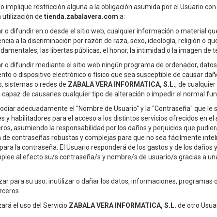
ello implique restricción alguna a la obligación asumida por el Usuario c
a utilización de
tienda.zabalavera.com
a:
r o difundir en o desde el sitio web, cualquier información o material q
lencia a la discriminación por razón de raza, sexo, ideología, religión o 
damentales, las libertas públicas, el honor, la intimidad o la imagen de 
ar o difundir mediante el sitio web ningún programa de ordenador, datos
nto o dispositivo electrónico o físico que sea susceptible de causar daños
s, sistemas o redes de
ZABALA VERA INFORMATICA, S.L.
, de cualquier
 capaz de causarles cualquier tipo de alteración o impedir el normal f
todiar adecuadamente el "Nombre de Usuario" y la "Contraseña" que le s
 y habilitadores para el acceso a los distintos servicios ofrecidos en e
ceros, asumiendo la responsabilidad por los daños y perjuicios que pudi
n de contraseñas robustas y complejas para que no sea fácilmente intel
ara la contraseña. El Usuario responderá de los gastos y de los daños y 
plee al efecto su/s contraseña/s y nombre/s de usuario/s gracias a una u
tilizar para su uso, inutilizar o dañar los datos, informaciones, program
rceros.
zará el uso del Servicio
ZABALA VERA INFORMATICA, S.L.
de otro Usuar