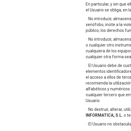
En particular, y sin que 
el Usuario se obliga, en l
·
No introducir, almacena
xenófobo, incite a la vio
público, los derechos fun
·
No introducir, almacen
o cualquier otro instrume
cualquiera de los equipo
cualquier otra forma sea
·
El Usuario debe de cus
elementos identificadores
el acceso a ellos de ter
recomienda la utilizació
alfabéticos y numéricos p
cualquier tercero que em
Usuario
·
No destruir, alterar, u
INFORMATICA, S.L.
o te
·
El Usuario no obstaculi