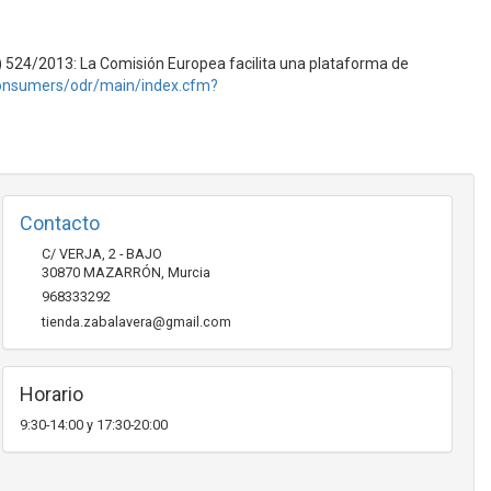
E) 524/2013: La Comisión Europea facilita una plataforma de
consumers/odr/main/index.cfm?
Contacto
C/ VERJA, 2 - BAJO
30870
MAZARRÓN
,
Murcia
968333292
tienda.zabalavera@gmail.com
Horario
9:30-14:00 y 17:30-20:00