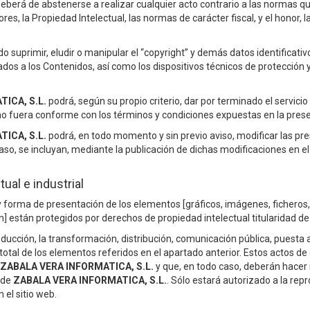
deberá de abstenerse a realizar cualquier acto contrario a las normas qu
es, la Propiedad Intelectual, las normas de carácter fiscal, y el honor,
ido suprimir, eludir o manipular el “copyright” y demás datos identificat
rados a los Contenidos, así como los dispositivos técnicos de protecci
ICA, S.L.
podrá, según su propio criterio, dar por terminado el servicio
no fuera conforme con los términos y condiciones expuestas en la pres
ICA, S.L.
podrá, en todo momento y sin previo aviso, modificar las p
aso, se incluyan, mediante la publicación de dichas modificaciones en el
tual e industrial
y forma de presentación de los elementos [gráficos, imágenes, ficheros
n] están protegidos por derechos de propiedad intelectual titularidad d
ducción, la transformación, distribución, comunicación pública, puesta a
 total de los elementos referidos en el apartado anterior. Estos actos de
ZABALA VERA INFORMATICA, S.L.
y que, en todo caso, deberán hacer r
 de
ZABALA VERA INFORMATICA, S.L.
. Sólo estará autorizado a la rep
 el sitio web.