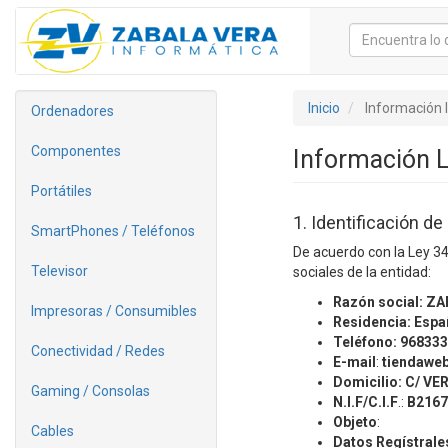
Inicio
Información 
Ordenadores
Componentes
Información 
Portátiles
1. Identificación de
SmartPhones / Teléfonos
De acuerdo con la Ley 34
Televisor
sociales de la entidad:
Razón social:
ZA
Impresoras / Consumibles
Residencia:
Espa
Teléfono: 96833
Conectividad / Redes
E-mail
:
tiendawe
Domicilio:
C/ VER
Gaming / Consolas
N.I.F/C.I.F
.:
B2167
Objeto
:
Cables
Datos Regístrale