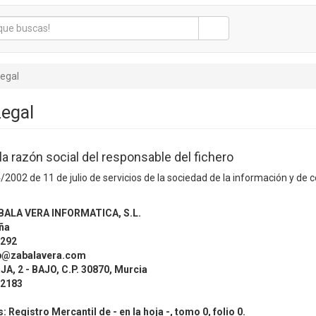
legal
Legal
 la razón social del responsable del fichero
/2002 de 11 de julio de servicios de la sociedad de la información y d
BALA VERA INFORMATICA, S.L.
ña
3292
b@zabalavera.com
JA, 2 - BAJO, C.P. 30870,
Murcia
2183
s:
Registro Mercantil de - en la
hoja -, tomo 0, folio 0
.