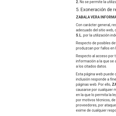
2.
No se permite la utiliz
5. Exoneración de r
ZABALA VERA INFORMAT
Con carácter general, re
adecuado del sitio web, 
S.L.
por la utilización ind
Respecto de posibles def
produzcan por fallos en l
Respecto al acceso por 
información a la que se
a los citados datos.
Esta página web puede c
inclusión responde a fin
páginas web. Por ello,
ZA
causarse por cualquier m
en la que lo permita la l
por motivos técnicos, de 
proveedores, por ataques
exime de cualquier respon