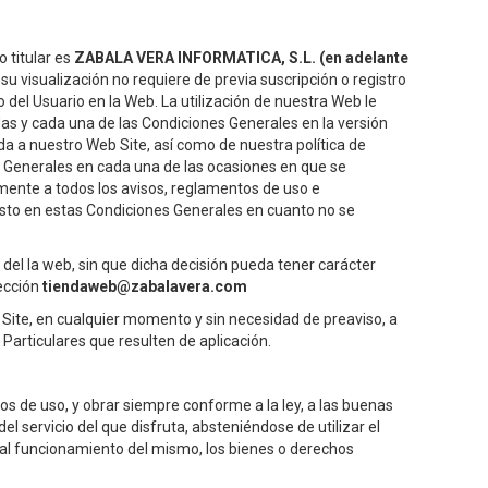
 titular es
ZABALA VERA INFORMATICA, S.L. (en adelante
su visualización no requiere de previa suscripción o registro
o del Usuario en la Web. La utilización de nuestra Web le
odas y cada una de las Condiciones Generales en la versión
 a nuestro Web Site, así como de nuestra política de
s Generales en cada una de las ocasiones en que se
lmente a todos los avisos, reglamentos de uso e
isto en estas Condiciones Generales en cuanto no se
el la web, sin que dicha decisión pueda tener carácter
rección
tiendaweb@zabalavera.com
 Site, en cualquier momento y sin necesidad de preaviso, a
articulares que resulten de aplicación.
os de uso, y obrar siempre conforme a la ley, a las buenas
l servicio del que disfruta, absteniéndose de utilizar el
mal funcionamiento del mismo, los bienes o derechos