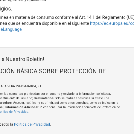
igios.
n línea en materia de consumo conforme al Art. 14.1 del Reglamento (U
 línea que se encuentra disponible en el siguiente
https://ec.europa.eu/
seLanguage
 a Nuestro Boletín!
CIÓN BÁSICA SOBRE PROTECCIÓN DE
BALA VERA INFORMATICA, S.L.
er las consultas planteadas por el usuario y enviarle la información solicitada;
sentimiento del usuario;
Destinatarios
: Solo se realizan cesiones si existe una
erechos
: Acceder, rectificar y suprimir, así como otros derechos, como se indica en la
nal;
Información Adicional
: Puede consultar la información completa de Protección de
olítica de Privacidad
.
acepto la
Política de Privacidad
.