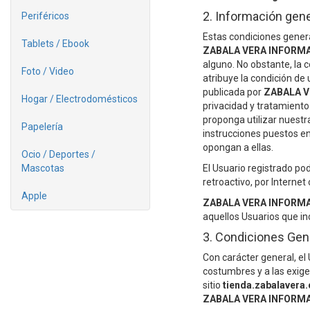
2. Información gene
Periféricos
Estas condiciones genera
Tablets / Ebook
ZABALA VERA INFORMAT
alguno. No obstante, la c
Foto / Video
atribuye la condición de
publicada por
ZABALA V
Hogar / Electrodomésticos
privacidad y tratamiento
proponga utilizar nuestr
Papelería
instrucciones puestos e
opongan a ellas.
Ocio / Deportes /
Mascotas
El Usuario registrado p
retroactivo, por Interne
Apple
ZABALA VERA INFORMAT
aquellos Usuarios que in
3. Condiciones Gen
Con carácter general, el
costumbres y a las exigen
sitio
tienda.zabalavera
ZABALA VERA INFORMAT