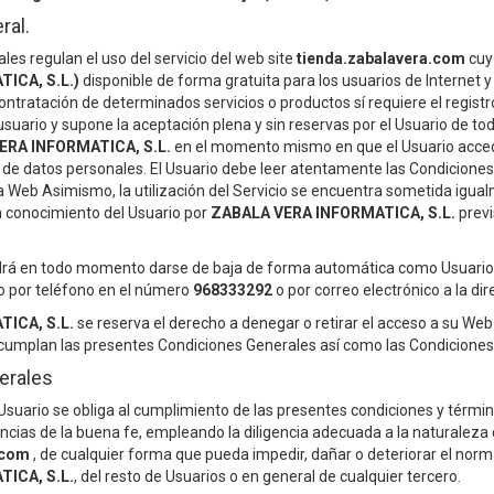
ral.
les regulan el uso del servicio del web site
tienda.zabalavera.com
cuyo
ICA, S.L.)
disponible de forma gratuita para los usuarios de Internet y 
ontratación de determinados servicios o productos sí requiere el registr
 usuario y supone la aceptación plena y sin reservas por el Usuario de t
ERA INFORMATICA, S.L.
en el momento mismo en que el Usuario acceda
 de datos personales. El Usuario debe leer atentamente las Condicione
a Web Asimismo, la utilización del Servicio se encuentra sometida igua
n conocimiento del Usuario por
ZABALA VERA INFORMATICA, S.L.
prev
odrá en todo momento darse de baja de forma automática como Usuario d
t o por teléfono en el número
968333292
o por correo electrónico a la di
ICA, S.L.
se reserva el derecho a denegar o retirar el acceso a su Web
cumplan las presentes Condiciones Generales así como las Condiciones P
erales
 Usuario se obliga al cumplimiento de las presentes condiciones y términ
cias de la buena fe, empleando la diligencia adecuada a la naturaleza de
.com
, de cualquier forma que pueda impedir, dañar o deteriorar el nor
ICA, S.L.
, del resto de Usuarios o en general de cualquier tercero.