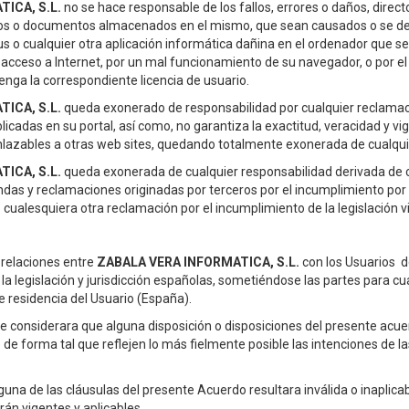
ICA, S.L.
no se hace responsable de los fallos, errores o daños, direc
eros o documentos almacenados en el mismo, que sean causados o se der
us o cualquier otra aplicación informática dañina en el ordenador que sea
 acceso a Internet, por un mal funcionamiento de su navegador, o por e
enga la correspondiente licencia de usuario.
ICA, S.L.
queda exonerado de responsabilidad por cualquier reclamaci
licadas en su portal, así como, no garantiza la exactitud, veracidad y v
enlazables a otras web sites, quedando totalmente exonerada de cualqu
ICA, S.L.
queda exonerada de cualquier responsabilidad derivada de cu
das y reclamaciones originadas por terceros por el incumplimiento por
 o cualesquiera otra reclamación por el incumplimiento de la legislación 
 relaciones entre
ZABALA VERA INFORMATICA, S.L.
con los Usuarios d
a legislación y jurisdicción españolas, sometiéndose las partes para cua
 residencia del Usuario (España).
 considerara que alguna disposición o disposiciones del presente acuerdo
 forma tal que reflejen lo más fielmente posible las intenciones de la
una de las cláusulas del presente Acuerdo resultara inválida o inaplicabl
án vigentes y aplicables.