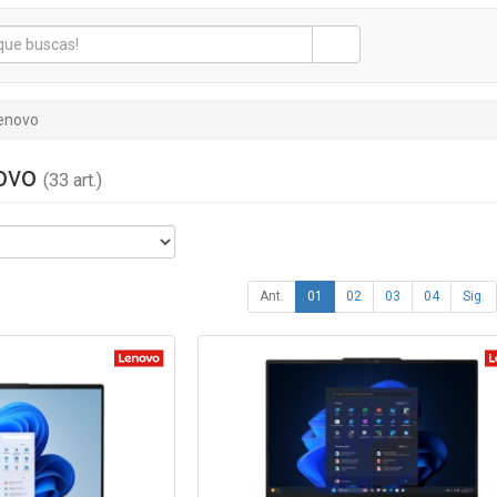
enovo
novo
(33 art.)
Ant.
01
02
03
04
Sig.