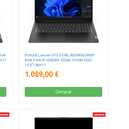
ntel
Portátil Lenovo V15 G5 IRL 83GW00JWSP
in11
Intel Core i5-13420H/ 32GB/ 512GB SSD/
15.6"/ Win11
1.089,00 €
Comprar