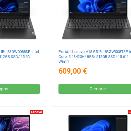
5 IRL 83GW0088SP Intel
Portátil Lenovo V15 G5 IRL 83GW008TSP I
512GB SSD/ 15.6"/
Core i5-13420H/ 8GB/ 512GB SSD/ 15.6"/
Win11
609,00 €
prar
Comprar