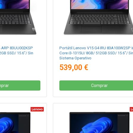
G4 ARP 83UU002KSP
Portátil Lenovo V15 G4 IRU 83A100W2SP I
2GB SSD/ 15.6"/ Sin
Core i3-1315U/ 8GB/ 512GB SSD/ 15.6"/ Si
Sistema Operativo
539,00 €
prar
Comprar