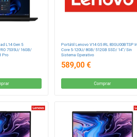
Pad L14 Gen 5
Portátil Lenovo V14 G5 IRL 83GU00BTSP In
PRO 7535U/ 16GB/
Core 5-120U/ 8GB/ 512GB SSD/ 14"/ Sin
1 Pro
Sistema Operativo
589,00 €
prar
Comprar