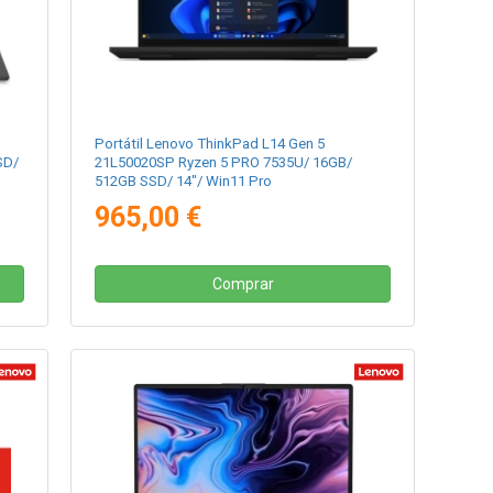
Portátil Lenovo ThinkPad L14 Gen 5
SD/
21L50020SP Ryzen 5 PRO 7535U/ 16GB/
512GB SSD/ 14"/ Win11 Pro
965,00 €
Comprar