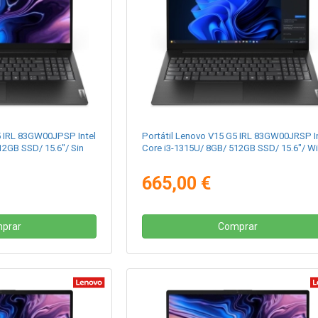
5 IRL 83GW00JPSP Intel
Portátil Lenovo V15 G5 IRL 83GW00JRSP I
12GB SSD/ 15.6"/ Sin
Core i3-1315U/ 8GB/ 512GB SSD/ 15.6"/ W
665,00 €
prar
Comprar