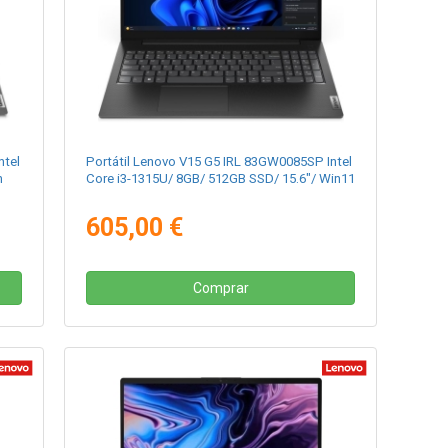
ntel
Portátil Lenovo V15 G5 IRL 83GW0085SP Intel
n
Core i3-1315U/ 8GB/ 512GB SSD/ 15.6"/ Win11
605,00 €
Comprar