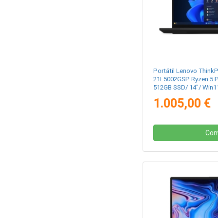
Portátil Lenovo Think
21L5002GSP Ryzen 5 
512GB SSD/ 14"/ Win1
1.005,00 €
Com