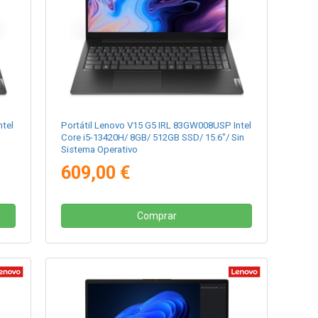
ntel
Portátil Lenovo V15 G5 IRL 83GW008USP Intel
Core i5-13420H/ 8GB/ 512GB SSD/ 15.6"/ Sin
Sistema Operativo
609,00 €
Comprar