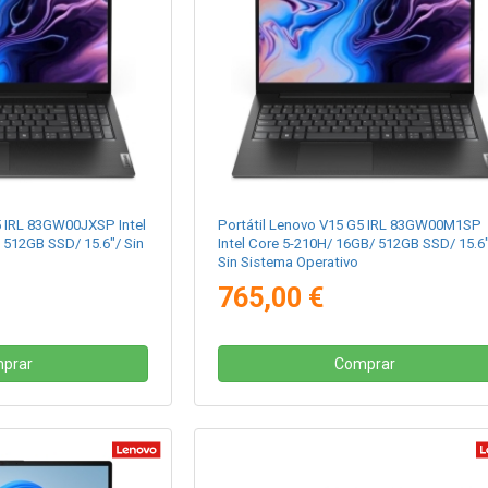
5 IRL 83GW00JXSP Intel
Portátil Lenovo V15 G5 IRL 83GW00M1SP
 512GB SSD/ 15.6"/ Sin
Intel Core 5-210H/ 16GB/ 512GB SSD/ 15.6
Sin Sistema Operativo
765,00 €
prar
Comprar