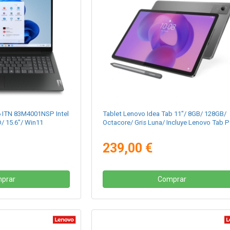
6 ITN 83M4001NSP Intel
Tablet Lenovo Idea Tab 11"/ 8GB/ 128GB/
/ 15.6"/ Win11
Octacore/ Gris Luna/ Incluye Lenovo Tab 
239,00 €
prar
Comprar