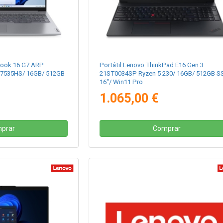
Book 16 G7 ARP
Portátil Lenovo ThinkPad E16 Gen 3
7535HS/ 16GB/ 512GB
21ST0034SP Ryzen 5 230/ 16GB/ 512GB S
16"/ Win11 Pro
1.065,00 €
prar
Comprar