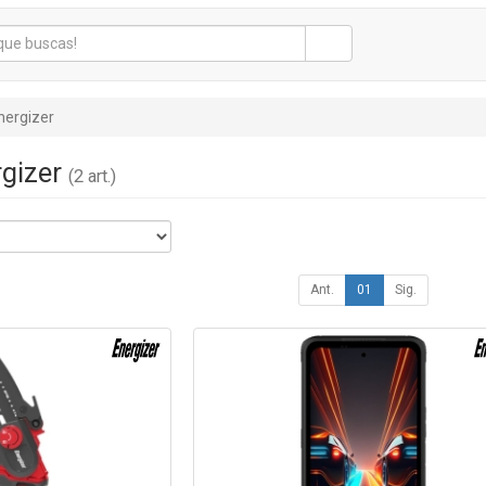
nergizer
rgizer
(2 art.)
Ant.
01
Sig.