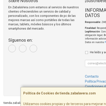
Sobre Nosotros
¡Suscríbete
En ZabalaVera.com estamos al servicio de nuestros
INFORMA
clientes ofreciendoles un servicio de calidad y
DATOS
personalizado, con los componentes de pc de las
mejores marcas así como portátiles de todas las
Responsable
: ZA
marcas, tablets, móviles básicos y los últimos
smartphones del mercado.
Finalidad
: Respond
Legitimación
: Con
obligación legal;
D
información adicio
Síguenos en:
Datos en nuestra
P
He leído y 
Contacto
Política Priva
Condiciones 
Política de Cookies de tienda.zabalavera.com
tienda.zabalavera.com © 2026
Utilizamos cookies propias y de terceros para mejorar n