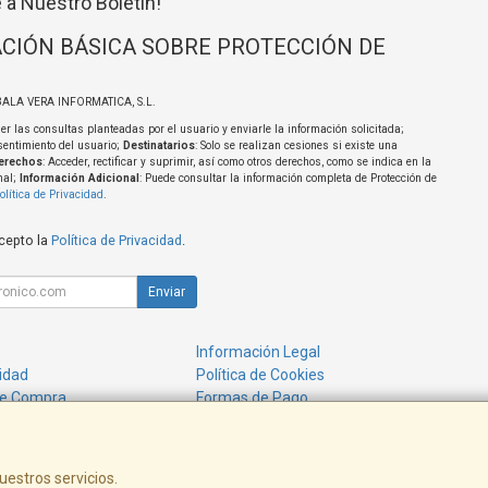
 a Nuestro Boletín!
CIÓN BÁSICA SOBRE PROTECCIÓN DE
BALA VERA INFORMATICA, S.L.
er las consultas planteadas por el usuario y enviarle la información solicitada;
sentimiento del usuario;
Destinatarios
: Solo se realizan cesiones si existe una
erechos
: Acceder, rectificar y suprimir, así como otros derechos, como se indica en la
nal;
Información Adicional
: Puede consultar la información completa de Protección de
olítica de Privacidad
.
acepto la
Política de Privacidad
.
Enviar
Información Legal
cidad
Política de Cookies
de Compra
Formas de Pago
uestros servicios.