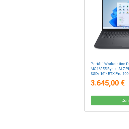
Portátil Workstation D
MC16255 Ryzen AI 7 P
SSD/ 16"/ RTX Pro 100
3.645,00 €
Com