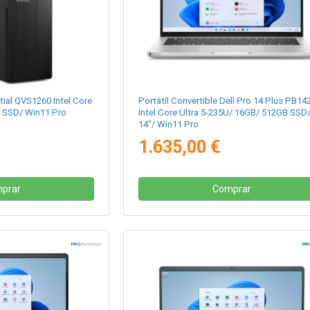
tial QVS1260 Intel Core
Portátil Convertible Dell Pro 14 Plus PB14
B SSD/ Win11 Pro
Intel Core Ultra 5-235U/ 16GB/ 512GB SSD
14"/ Win11 Pro
1.635,00 €
prar
Comprar