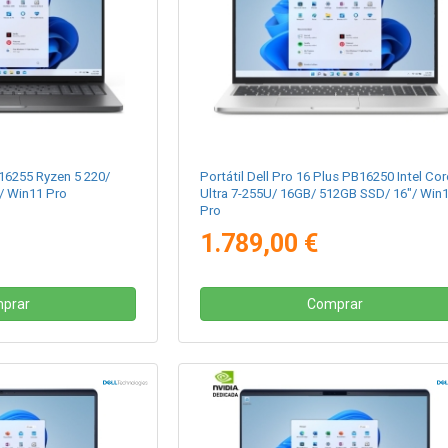
C16255 Ryzen 5 220/
Portátil Dell Pro 16 Plus PB16250 Intel Cor
/ Win11 Pro
Ultra 7-255U/ 16GB/ 512GB SSD/ 16"/ Win
Pro
1.789,00 €
prar
Comprar