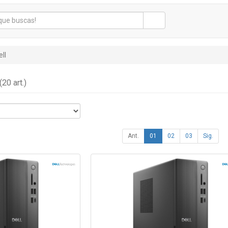
ell
(20 art.)
Ant.
01
02
03
Sig.