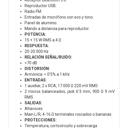
Reproductor USB.
Radio FM.
Entradas de micrófono con eco y tono.
Panel de aluminio.
Mando a distancia para reproductor.
POTENCIA:
15 + 15 W RMS a 4 Ω
RESPUESTA:
20-20.000 Hz
RELACIÓN SEÑAL/RUIDO:
>70 dB
DISTORSIÓN:
Armónica: < 0'5% a 1 kHz
ENTRADAS:
1 auxiliar, 2 x RCA, 17.000 Ω 220 mV RMS
2 micros balanceados, jack 6'3 mm, 900 Ω 9 mV
RMS
SALIDAS:
Altavoces:
Main L/R, 4-16 Ω terminales roscados o bananas
PROTECCIONES:
Temperatura, cortocircuito y sobrecarga