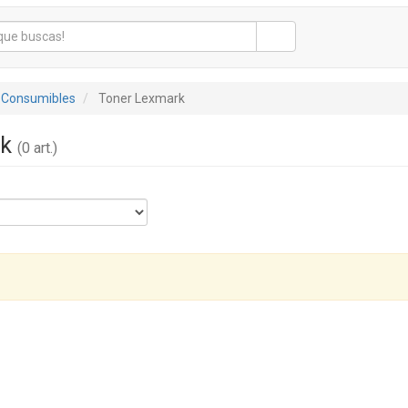
 Consumibles
Toner Lexmark
rk
(0 art.)