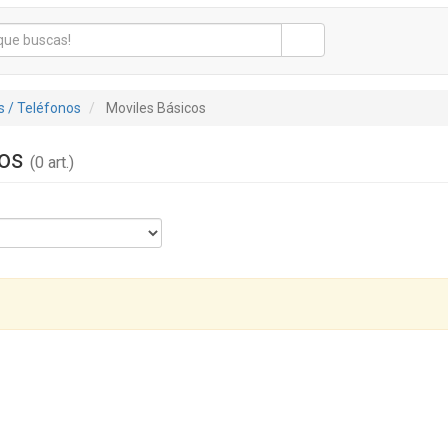
 / Teléfonos
Moviles Básicos
cos
(0 art.)