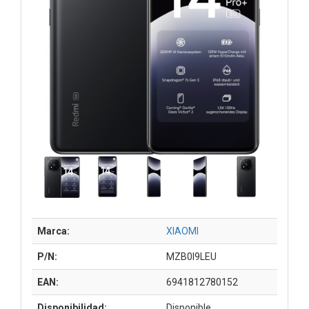
Marca:
XIAOMI
P/N:
MZB0I9LEU
EAN:
6941812780152
Disponibilidad:
Disponible