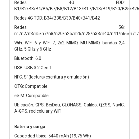
Redes 4G FDD:
B1/B2/B3/B4/B5/B7/B8/B12/B13/B17/B18/B19/B20/B25/B2
Redes 4G TDD: B34/B38/B39/B40/B41/B42
Redes 5G:
n1/n2/n3/n5/n7/n8/n20/n25/n26/n28/n38/n40/n41/n66/n71
WiFi: WiFi 6 y WiFi 7, 2x2 MIMO, MU-MIMO, bandas 2,4
GHz, 5 GHz y 6 GHz
Bluetooth: 6.0
USB: USB 3.2 Gen 1
NFC: Sí (lectura/escritura y emulación)
OTG: Compatible
eSIM: Compatible
Ubicación: GPS, BeiDou, GLONASS, Galileo, QZSS, NavIC,
A-GPS, red celular y WiFi
Batería y carga
Capacidad típica: 5440 mAh (19,75 Wh)