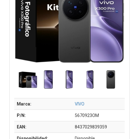
Marca:
VIVO
P/N:
5670923OM
EAN:
8437029839359
Disponibilidad:
Disponible