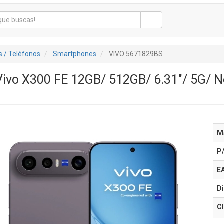
 / Teléfonos
Smartphones
VIVO 5671829BS
ivo X300 FE 12GB/ 512GB/ 6.31"/ 5G/ Ne
M
P
E
Di
Cl