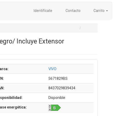
Identifícate
Contacto
Carrito
gro/ Incluye Extensor
arca:
VIVO
/N:
5671829BS
AN:
8437029839434
sponibilidad:
Disponible
ase energética: