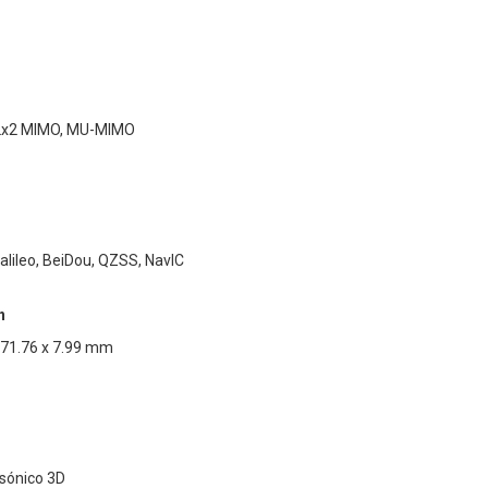
7, 2x2 MIMO, MU-MIMO
lileo, BeiDou, QZSS, NavIC
n
 71.76 x 7.99 mm
asónico 3D