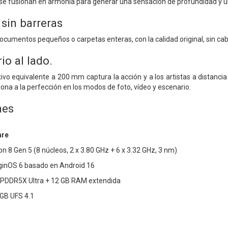
z se fusionan en armonía para generar una sensación de profundidad y un
sin barreras
ocumentos pequeños o carpetas enteras, con la calidad original, sin cab
io al lado.
etivo equivalente a 200 mm captura la acción y a los artistas a distan
ona a la perfección en los modos de foto, vídeo y escenario.
nes
are
 8 Gen 5 (8 núcleos, 2 x 3.80 GHz + 6 x 3.32 GHz, 3 nm)
iginOS 6 basado en Android 16
PDDR5X Ultra + 12 GB RAM extendida
GB UFS 4.1