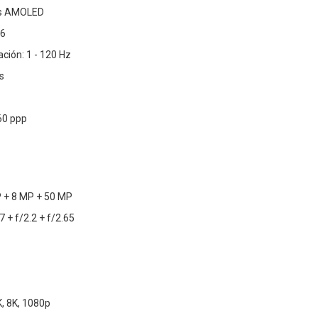
as AMOLED
16
ción: 1 - 120 Hz
s
60 ppp
 + 8 MP + 50 MP
7 + f/2.2 + f/2.65
K, 8K, 1080p