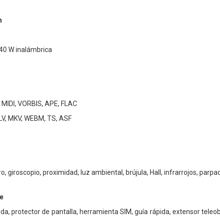
n
 40 W inalámbrica
 MIDI, VORBIS, APE, FLAC
FLV, MKV, WEBM, TS, ASF
 giroscopio, proximidad, luz ambiental, brújula, Hall, infrarrojos, parp
e
da, protector de pantalla, herramienta SIM, guía rápida, extensor teleo