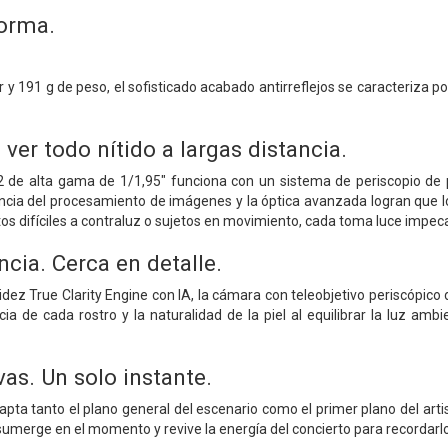
forma.
y 191 g de peso, el sofisticado acabado antirreflejos se caracteriza po
ver todo nítido a largas distancia.
 de alta gama de 1/1,95" funciona con un sistema de periscopio de p
cia del procesamiento de imágenes y la óptica avanzada logran que los 
tos difíciles a contraluz o sujetos en movimiento, cada toma luce impec
ncia. Cerca en detalle.
idez True Clarity Engine con IA, la cámara con teleobjetivo periscópico
ia de cada rostro y la naturalidad de la piel al equilibrar la luz ambi
as. Un solo instante.
capta tanto el plano general del escenario como el primer plano del art
sumerge en el momento y revive la energía del concierto para recordarlo