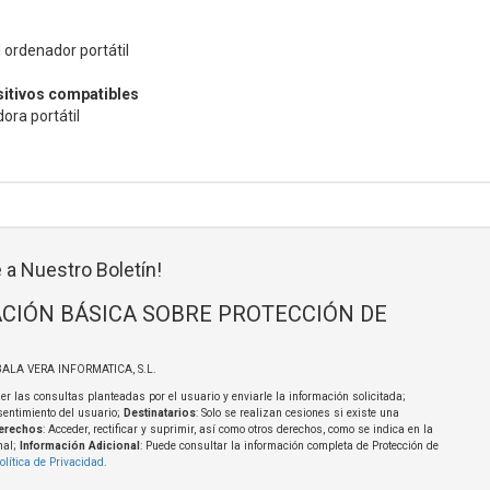
 ordenador portátil
sitivos compatibles
ora portátil
 a Nuestro Boletín!
CIÓN BÁSICA SOBRE PROTECCIÓN DE
BALA VERA INFORMATICA, S.L.
er las consultas planteadas por el usuario y enviarle la información solicitada;
sentimiento del usuario;
Destinatarios
: Solo se realizan cesiones si existe una
erechos
: Acceder, rectificar y suprimir, así como otros derechos, como se indica en la
nal;
Información Adicional
: Puede consultar la información completa de Protección de
olítica de Privacidad
.