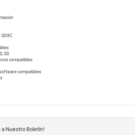
ntación
/ SDXC
ibles
D, SD
tivos compatibles
software compatibles
ws
 a Nuestro Boletín!