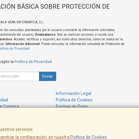
CIÓN BÁSICA SOBRE PROTECCIÓN DE
BALA VERA INFORMATICA, S.L.
er las consultas planteadas por el usuario y enviarle la información solicitada;
sentimiento del usuario;
Destinatarios
: Solo se realizan cesiones si existe una
erechos
: Acceder, rectificar y suprimir, así como otros derechos, como se indica en la
nal;
Información Adicional
: Puede consultar la información completa de Protección de
olítica de Privacidad
.
acepto la
Política de Privacidad
.
Enviar
Información Legal
cidad
Política de Cookies
de Compra
Formas de Pago
uestros servicios.
ambiar la configuración, en nuestra
Política de Cookies
.
, , , , España. - C.I.F.: B21672183 - Tfno: