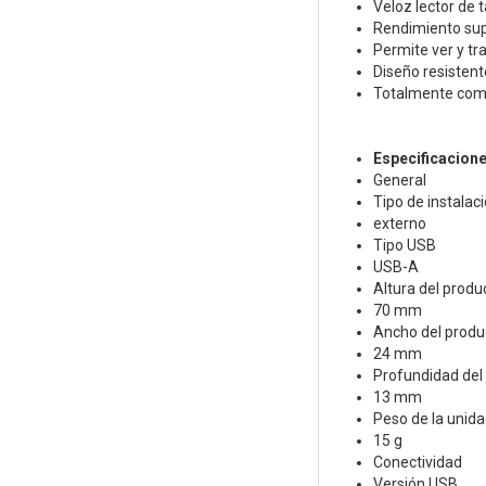
Veloz lector de 
Rendimiento sup
Permite ver y tr
Diseño resistent
Totalmente comp
Especificacion
General
Tipo de instalac
externo
Tipo USB
USB-A
Altura del produ
70 mm
Ancho del produ
24 mm
Profundidad del
13 mm
Peso de la unida
15 g
Conectividad
Versión USB