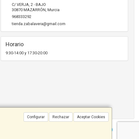
C/ VERJA, 2 - BAJO
30870
MAZARRÓN
,
Murcia
968333292
tienda.zabalavera@gmail.com
Horario
9:30-14:00 y 17:30-20:00
Configurar
Rechazar
Aceptar Cookies