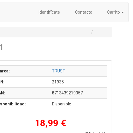
Identifícate
Contacto
Carrito
.1
arca:
TRUST
/N:
21935
AN:
8713439219357
sponibilidad:
Disponible
18,99 €