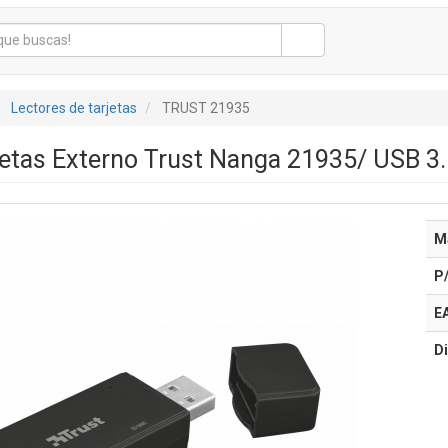
Lectores de tarjetas
TRUST 21935
jetas Externo Trust Nanga 21935/ USB 3
M
P
E
Di