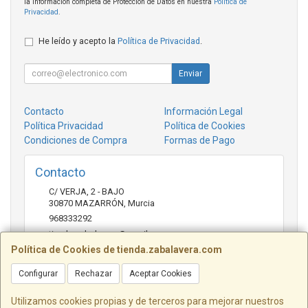
la información completa de Protección de Datos en nuestra
Política de
Privacidad
.
He leído y acepto la
Política de Privacidad
.
Enviar
Contacto
Información Legal
Política Privacidad
Política de Cookies
Condiciones de Compra
Formas de Pago
Contacto
C/ VERJA, 2 - BAJO
30870
MAZARRÓN
,
Murcia
968333292
tienda.zabalavera@gmail.com
Política de Cookies de tienda.zabalavera.com
Configurar
Rechazar
Aceptar Cookies
Horario
9:30-14:00 y 17:30-20:00
Utilizamos cookies propias y de terceros para mejorar nuestros