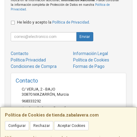
indica en la información adicional;
Información Adicional
: Puede consultar
la información completa de Protección de Datos en nuestra
Política de
Privacidad
.
He leído y acepto la
Política de Privacidad
.
Enviar
Contacto
Información Legal
Política Privacidad
Política de Cookies
Condiciones de Compra
Formas de Pago
Contacto
C/ VERJA, 2 - BAJO
30870
MAZARRÓN
,
Murcia
968333292
tienda.zabalavera@gmail.com
Política de Cookies de tienda.zabalavera.com
Configurar
Rechazar
Aceptar Cookies
Horario
9:30-14:00 y 17:30-20:00