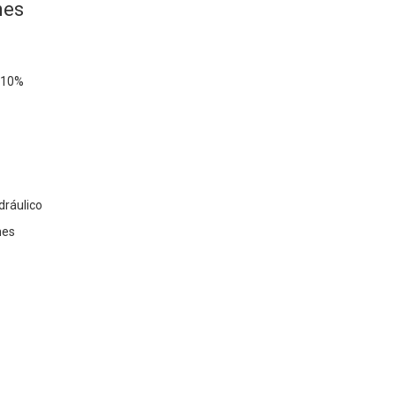
nes
±10%
dráulico
nes