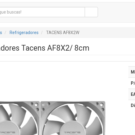
s
Refrigeradores
TACENS AF8X2W
ladores Tacens AF8X2/ 8cm
M
P
E
Di