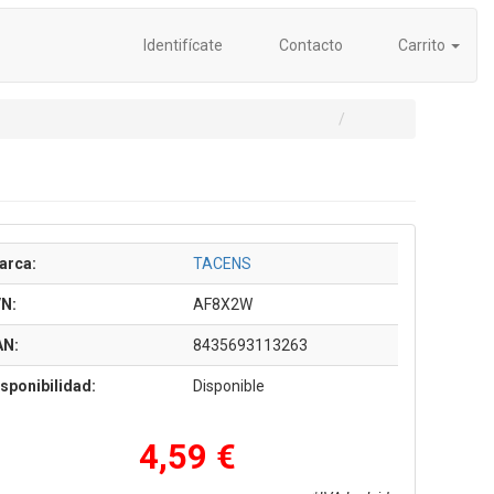
Identifícate
Contacto
Carrito
arca:
TACENS
/N:
AF8X2W
AN:
8435693113263
sponibilidad:
Disponible
4,59 €