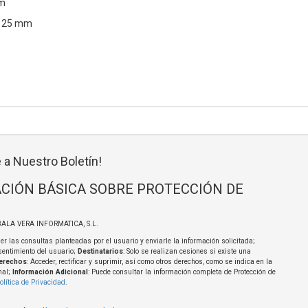
mm
x 25 mm
 a Nuestro Boletín!
CIÓN BÁSICA SOBRE PROTECCIÓN DE
BALA VERA INFORMATICA, S.L.
er las consultas planteadas por el usuario y enviarle la información solicitada;
sentimiento del usuario;
Destinatarios
: Solo se realizan cesiones si existe una
erechos
: Acceder, rectificar y suprimir, así como otros derechos, como se indica en la
nal;
Información Adicional
: Puede consultar la información completa de Protección de
olítica de Privacidad
.