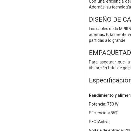
Con una eficiencia de
Además, su tecnología 
DISEÑO DE C
Los cables de la MPIII
además, totalmente ver
partidas a lo grande.
EMPAQUETADO
Para asegurar que la
absorción total de golp
Especificacio
Rendimiento y alimen
Potencia: 750 W
Eficiencia: >85%
PFC: Activo
Voltaje de entrada: 20