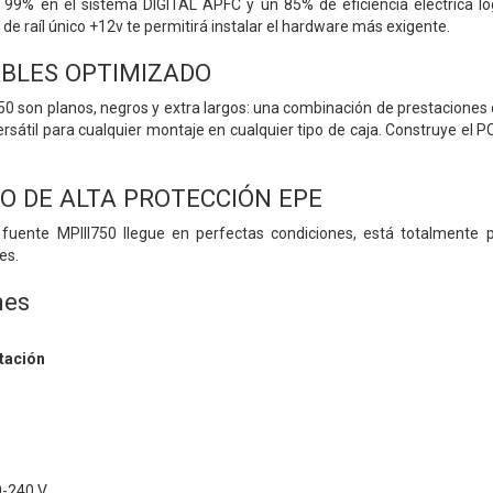
l 99% en el sistema DIGITAL APFC y un 85% de eficiencia eléctrica log
de raíl único +12v te permitirá instalar el hardware más exigente.
ABLES OPTIMIZADO
750 son planos, negros y extra largos: una combinación de prestaciones 
sátil para cualquier montaje en cualquier tipo de caja. Construye el PC
 DE ALTA PROTECCIÓN EPE
 fuente MPIII750 llegue en perfectas condiciones, está totalmente
es.
nes
tación
0-240 V