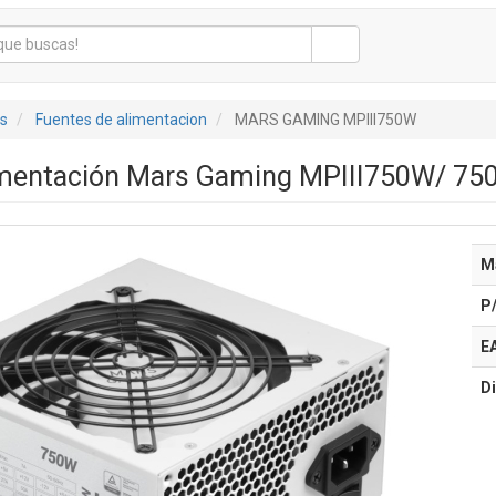
s
Fuentes de alimentacion
MARS GAMING MPIII750W
imentación Mars Gaming MPIII750W/ 750
M
P
E
Di