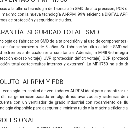
cias a la última tecnología de fabricación SMD de alta precisión, PCB 
ncio máximo con la nueva tecnología AI-RPM. 99% eficiencia DIGITAL APFC
emas de protección y seguridad incluidos.
ARANTÍA. SEGURIDAD TOTAL. SMD.
cnología de fabricación SMD de alta precisión y al uso de componentes 
a de funcionamiento de 5 años. Su fabricación ultra estable SMD so
dad extremos ante cualquier circunstancia. Además, la MPIII750 inte
tección exceso voltaje), UVP (protección déficit voltaje), OCP (protec
ión total cortocircuitos internos y externos). La MPIII750 ha sido d
OLUTO. AI-RPM Y FDB
 tecnología en control de ventiladores AI-RPM ideal para garantizar un
e última generación basado en algoritmos avanzados y sistemas de co
cuenta con un ventilador de grado industrial con rodamiento de f
cnología disponible para asegurar el mínimo ruido y la máxima eficiencia 
PROFESIONAL