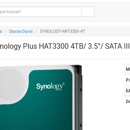
s
Discos Duros
SYNOLOGY HAT3300-4T
nology Plus HAT3300 4TB/ 3.5"/ SATA I
M
P
E
Di