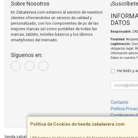
Sobre Nosotros
¡Suscríbete
En ZabalaVera.com estamos al servicio de nuestros
INFORMA
clientes ofreciendoles un servicio de calidad y
DATOS
personalizado, con los componentes de pc de las
mejores marcas así como portátiles de todas las
Responsable
: ZA
marcas, tablets, móviles básicos y los últimos
smartphones del mercado.
Finalidad
: Respond
Legitimación
: Con
obligación legal;
D
información adicio
Síguenos en:
Datos en nuestra
P
He leído y 
Contacto
Política Priva
Condiciones 
Política de Cookies de tienda.zabalavera.com
tienda.zabalavera.com © 2026