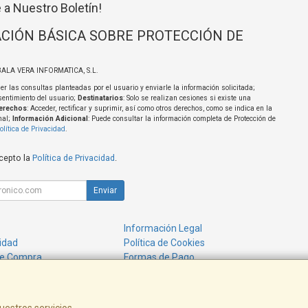
 a Nuestro Boletín!
CIÓN BÁSICA SOBRE PROTECCIÓN DE
BALA VERA INFORMATICA, S.L.
er las consultas planteadas por el usuario y enviarle la información solicitada;
sentimiento del usuario;
Destinatarios
: Solo se realizan cesiones si existe una
erechos
: Acceder, rectificar y suprimir, así como otros derechos, como se indica en la
nal;
Información Adicional
: Puede consultar la información completa de Protección de
olítica de Privacidad
.
acepto la
Política de Privacidad
.
Enviar
Información Legal
cidad
Política de Cookies
de Compra
Formas de Pago