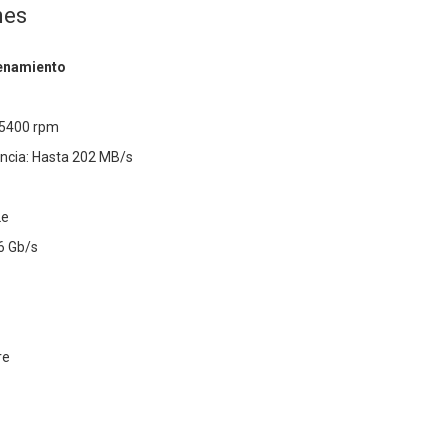
nes
enamiento
 5400 rpm
encia: Hasta 202 MB/s
2e
 6 Gb/s
re