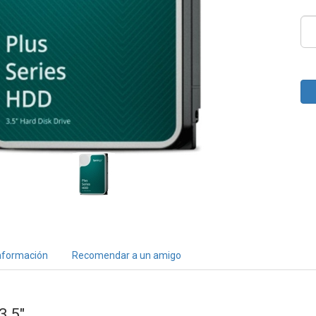
nformación
Recomendar a un amigo
3,5"