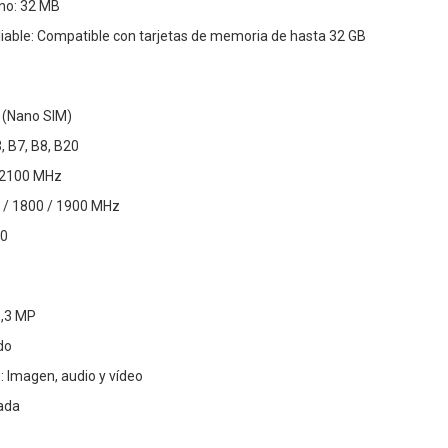
no: 32 MB
ble: Compatible con tarjetas de memoria de hasta 32 GB
 (Nano SIM)
, B7, B8, B20
 2100 MHz
 / 1800 / 1900 MHz
.0
0,3 MP
do
 Imagen, audio y vídeo
rada