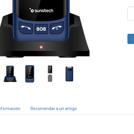
nformación
Recomendar a un amigo