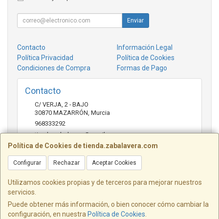
Enviar
Contacto
Información Legal
Política Privacidad
Política de Cookies
Condiciones de Compra
Formas de Pago
Contacto
C/ VERJA, 2 - BAJO
30870
MAZARRÓN
,
Murcia
968333292
tienda.zabalavera@gmail.com
Política de Cookies de tienda.zabalavera.com
Configurar
Rechazar
Aceptar Cookies
Horario
9:30-14:00 y 17:30-20:00
Utilizamos cookies propias y de terceros para mejorar nuestros
servicios.
Puede obtener más información, o bien conocer cómo cambiar la
configuración, en nuestra
Política de Cookies
.
, , , , España. - C.I.F.: B21672183 - Tfno: