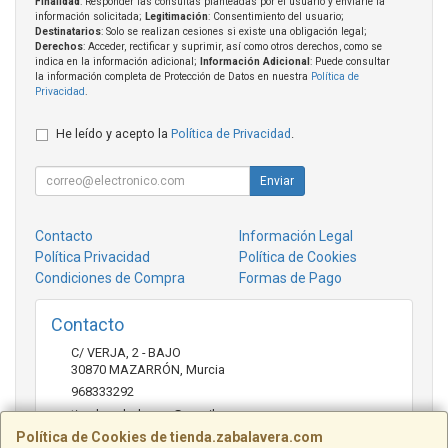
Finalidad
: Responder las consultas planteadas por el usuario y enviarle la
información solicitada;
Legitimación
: Consentimiento del usuario;
Destinatarios
: Solo se realizan cesiones si existe una obligación legal;
Derechos
: Acceder, rectificar y suprimir, así como otros derechos, como se
indica en la información adicional;
Información Adicional
: Puede consultar
la información completa de Protección de Datos en nuestra
Política de
Privacidad
.
He leído y acepto la
Política de Privacidad
.
Enviar
Contacto
Información Legal
Política Privacidad
Política de Cookies
Condiciones de Compra
Formas de Pago
Contacto
C/ VERJA, 2 - BAJO
30870
MAZARRÓN
,
Murcia
968333292
tienda.zabalavera@gmail.com
Política de Cookies de tienda.zabalavera.com