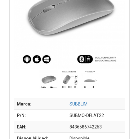
Marca:
SUBBLIM
P/N:
SUBMO-DFLAT22
EAN:
8436586742263
Disponibilidad:
Disponible