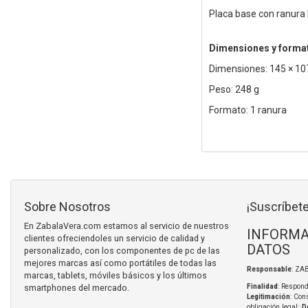
Placa base con ranura P
Dimensiones y forma
Dimensiones: 145 × 1
Peso: 248 g
Formato: 1 ranura
Sobre Nosotros
¡Suscríbete
En ZabalaVera.com estamos al servicio de nuestros
INFORMA
clientes ofreciendoles un servicio de calidad y
DATOS
personalizado, con los componentes de pc de las
mejores marcas así como portátiles de todas las
Responsable
: ZA
marcas, tablets, móviles básicos y los últimos
smartphones del mercado.
Finalidad
: Respond
Legitimación
: Con
obligación legal;
D