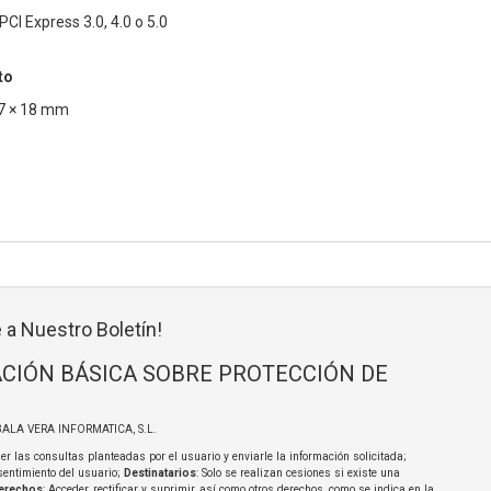
CI Express 3.0, 4.0 o 5.0
to
07 × 18 mm
 a Nuestro Boletín!
CIÓN BÁSICA SOBRE PROTECCIÓN DE
BALA VERA INFORMATICA, S.L.
er las consultas planteadas por el usuario y enviarle la información solicitada;
sentimiento del usuario;
Destinatarios
: Solo se realizan cesiones si existe una
erechos
: Acceder, rectificar y suprimir, así como otros derechos, como se indica en la