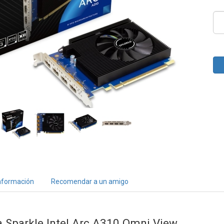
nformación
Recomendar a un amigo
ca Sparkle Intel Arc A310 Omni View