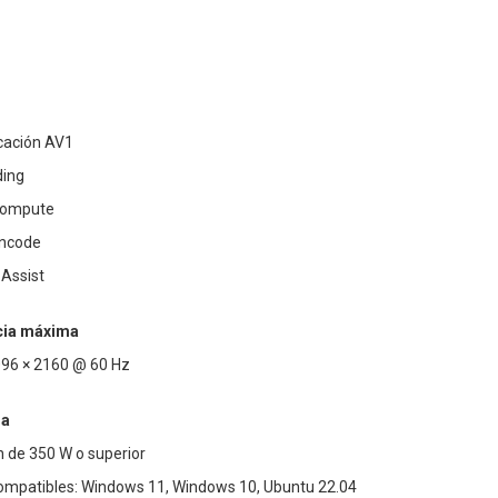
icación AV1
ding
 Compute
Encode
 Assist
cia máxima
096 × 2160 @ 60 Hz
ma
 de 350 W o superior
ompatibles: Windows 11, Windows 10, Ubuntu 22.04