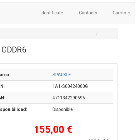
Identifícate
Contacto
Carrito
GB GDDR6
arca:
SPARKLE
/N:
1A1-S00424000G
AN:
4711342290696
sponibilidad:
Disponible
155,00 €