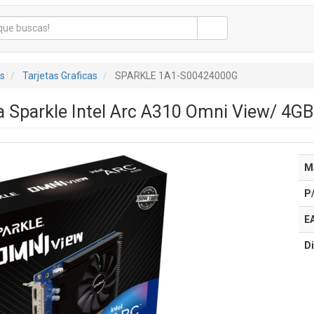
s
Tarjetas Graficas
SPARKLE 1A1-S00424000G
ca Sparkle Intel Arc A310 Omni View/ 4
M
P
E
Di