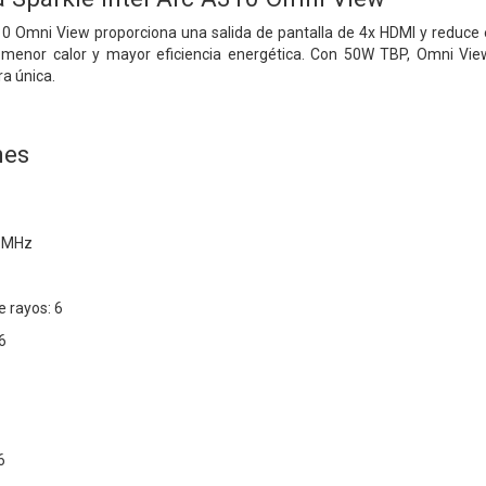
0 Omni View proporciona una salida de pantalla de 4x HDMI y reduce
menor calor y mayor eficiencia energética.
Con 50W TBP, Omni View
ra única.
nes
0 MHz
 rayos: 6
6
6