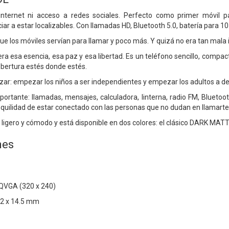
n internet ni acceso a redes sociales. Perfecto como primer móvil
ar a estar localizables. Con llamadas HD, Bluetooth 5.0, batería para 10
ue los móviles servían para llamar y poco más. Y quizá no era tan mala 
 esa esencia, esa paz y esa libertad. Es un teléfono sencillo, compacto
bertura estés donde estés.
ar: empezar los niños a ser independientes y empezar los adultos a des
ortante: llamadas, mensajes, calculadora, linterna, radio FM, Bluetoo
nquilidad de estar conectado con las personas que no dudan en llamarte
 ligero y cómodo y está disponible en dos colores: el clásico DARK MATT
nes
 QVGA (320 x 240)
52 x 14.5 mm