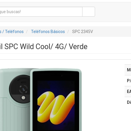
 / Teléfonos
Teléfonos Básicos
SPC 2345V
l SPC Wild Cool/ 4G/ Verde
M
P
E
Di