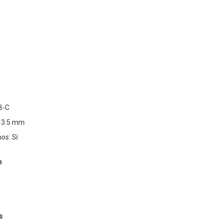
B-C
k 3.5 mm
os: Sí
n
s