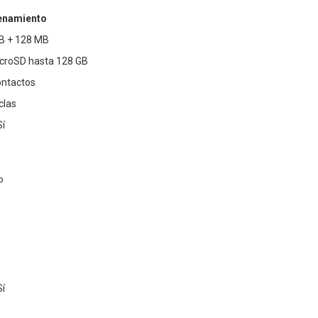
enamiento
MB + 128 MB
icroSD hasta 128 GB
ontactos
clas
Sí
P
Sí