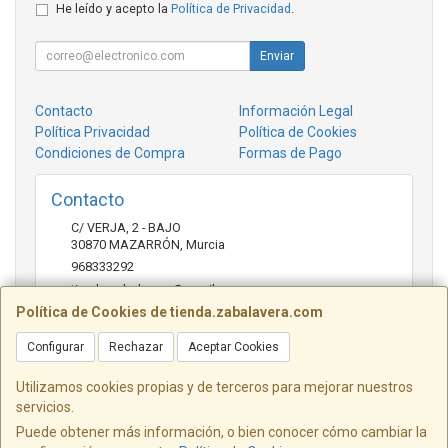
He leído y acepto la
Política de Privacidad
.
Enviar
Contacto
Información Legal
Política Privacidad
Política de Cookies
Condiciones de Compra
Formas de Pago
Contacto
C/ VERJA, 2 - BAJO
30870
MAZARRÓN
,
Murcia
968333292
tienda.zabalavera@gmail.com
Política de Cookies de tienda.zabalavera.com
Configurar
Rechazar
Aceptar Cookies
Horario
9:30-14:00 y 17:30-20:00
Utilizamos cookies propias y de terceros para mejorar nuestros
servicios.
Puede obtener más información, o bien conocer cómo cambiar la