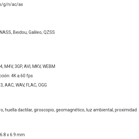
/b/g/n/ac/ax
NASS, Beidou, Galileo, QZSS
4, M4V, 3GP, AVI, MKV, WEBM
ción: 4K a 60 fps
3, AAC, WAV, FLAC, OGG
, huella dactilar, giroscopio, geomagnético, luz ambiental, proximidad
76.8 x 6.9 mm