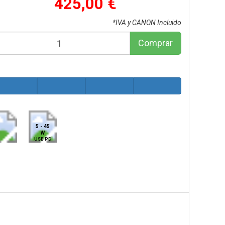
425,00 €
*IVA y CANON Incluido
Comprar
5 - 45
W
USB PD