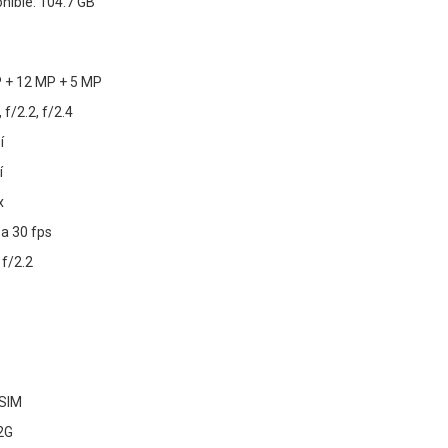
ible: 104.7 GB
 + 12 MP + 5 MP
 f/2.2, f/2.4
í
í
x
 a 30 fps
 f/2.2
eSIM
 2G