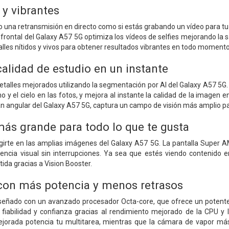
s y vibrantes
o una retransmisión en directo como si estás grabando un vídeo para tu
rontal del Galaxy A57 5G optimiza los vídeos de selfies mejorando la sa
lles nítidos y vivos para obtener resultados vibrantes en todo momento
alidad de estudio en un instante
etalles mejorados utilizando la segmentación por AI del Galaxy A57 5G
no y el cielo en las fotos, y mejora al instante la calidad de la imagen en
an angular del Galaxy A57 5G, captura un campo de visión más amplio 
más grande para todo lo que te gusta
irte en las amplias imágenes del Galaxy A57 5G. La pantalla Super A
encia visual sin interrupciones. Ya sea que estés viendo contenido e
ida gracias a Vision Booster.
con más potencia y menos retrasos
señado con un avanzado procesador Octa-core, que ofrece un potente 
, fiabilidad y confianza gracias al rendimiento mejorado de la CPU y 
rada potencia tu multitarea, mientras que la cámara de vapor más 