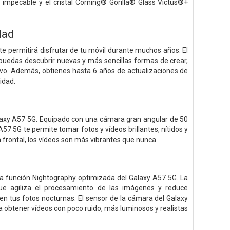
impecable y el cristal Corning® Gorilla® Glass Victus®+
dad
e permitirá disfrutar de tu móvil durante muchos años. El
 puedas descubrir nuevas y más sencillas formas de crear,
tivo. Además, obtienes hasta 6 años de actualizaciones de
idad.
axy A57 5G. Equipado con una cámara gran angular de 50
 5G te permite tomar fotos y vídeos brillantes, nítidos y
frontal, los vídeos son más vibrantes que nunca.
 la función Nightography optimizada del Galaxy A57 5G. La
e agiliza el procesamiento de las imágenes y reduce
n tus fotos nocturnas. El sensor de la cámara del Galaxy
 obtener vídeos con poco ruido, más luminosos y realistas