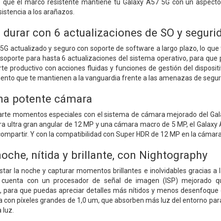
s que el marco resistente mantiene tu Galaxy A57 5G con un aspecto 
sistencia a los arañazos.
 durar con 6 actualizaciones de SO y seguri
G actualizado y seguro con soporte de software a largo plazo, lo que t
soporte para hasta 6 actualizaciones del sistema operativo, para que
e productivo con acciones fluidas y funciones de gestión del disposi
ento que te mantienen a la vanguardia frente a las amenazas de segur
Una potente cámara
arte momentos especiales con el sistema de cámara mejorado del Gal
 ultra gran angular de 12 MP y una cámara macro de 5 MP, el Galaxy A57
ompartir. Y con la compatibilidad con Super HDR de 12 MP en la cámara 
oche, nítida y brillante, con Nightography
tar la noche y capturar momentos brillantes e inolvidables gracias a
 cuenta con un procesador de señal de imagen (ISP) mejorado qu
o, para que puedas apreciar detalles más nítidos y menos desenfoque e
con píxeles grandes de 1,0 um, que absorben más luz del entorno para
 luz.