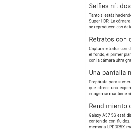
Selfies nítido
Tanto si estás haciend
Super HDR. La cámara f
se reproducen con deta
Retratos con c
Captura retratos con d
el fondo, el primer pla
con la cámara ultra gr
Una pantalla 
Prepárate para sumerg
que ofrece una experi
imagen se mantiene nít
Rendimiento 
Galaxy A57 5G está di
contenido con fluidez
memoria LPDDR5X mejo