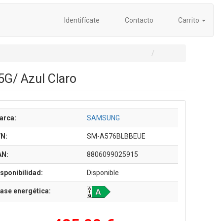
Identifícate
Contacto
Carrito
G/ Azul Claro
arca:
SAMSUNG
/N:
SM-A576BLBBEUE
AN:
8806099025915
sponibilidad:
Disponible
ase energética: