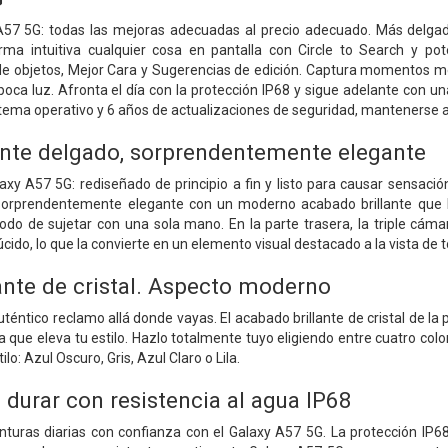
57 5G: todas las mejoras adecuadas al precio adecuado. Más delgad
rma intuitiva cualquier cosa en pantalla con Circle to Search y p
r de objetos, Mejor Cara y Sugerencias de edición. Captura momentos
poca luz. Afronta el día con la protección IP68 y sigue adelante con un
stema operativo y 6 años de actualizaciones de seguridad, mantenerse al
te delgado, sorprendentemente elegante
xy A57 5G: rediseñado de principio a fin y listo para causar sensaci
 sorprendentemente elegante con un moderno acabado brillante que 
odo de sujetar con una sola mano. En la parte trasera, la triple cám
cido, lo que la convierte en un elemento visual destacado a la vista de 
ante de cristal. Aspecto moderno
téntico reclamo allá donde vayas. El acabado brillante de cristal de l
que eleva tu estilo. Hazlo totalmente tuyo eligiendo entre cuatro color
lo: Azul Oscuro, Gris, Azul Claro o Lila.
 durar con resistencia al agua IP68
turas diarias con confianza con el Galaxy A57 5G. La protección IP68 