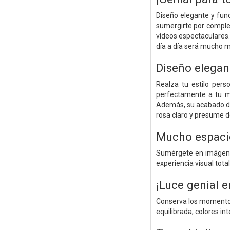
Diseño elegante y func
sumergirte por comple
vídeos espectaculares.
día a día será mucho m
Diseño elegant
Realza tu estilo per
perfectamente a tu ma
Además, su acabado de c
rosa claro y presume de
Mucho espaci
Sumérgete en imágene
experiencia visual tota
¡Luce genial en
Conserva los momentos 
equilibrada, colores in