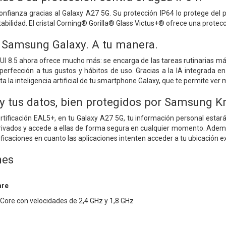
nfianza gracias al Galaxy A27 5G. Su protección IP64 lo protege del 
abilidad. El cristal Corning® Gorilla® Glass Victus+® ofrece una protecc
u Samsung Galaxy. A tu manera.
UI 8.5 ahora ofrece mucho más: se encarga de las tareas rutinarias m
 perfección a tus gustos y hábitos de uso. Gracias a la IA integrada en
ta la inteligencia artificial de tu smartphone Galaxy, que te permite v
 y tus datos, bien protegidos por Samsung K
rtificación EAL5+, en tu Galaxy A27 5G, tu información personal estar
ivados y accede a ellas de forma segura en cualquier momento. Además,
otificaciones en cuanto las aplicaciones intenten acceder a tu ubicación e
nes
are
Core con velocidades de 2,4 GHz y 1,8 GHz