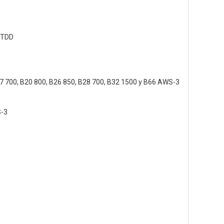
 TDD
17 700, B20 800, B26 850, B28 700, B32 1500 y B66 AWS-3
S-3