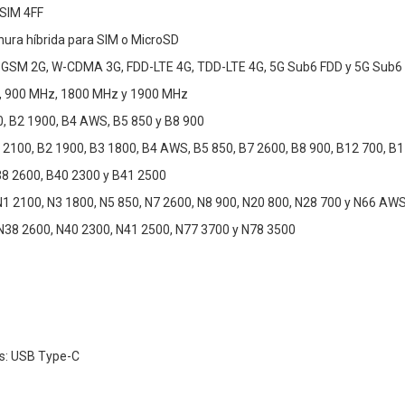
SIM 4FF
nura híbrida para SIM o MicroSD
d: GSM 2G, W-CDMA 3G, FDD-LTE 4G, TDD-LTE 4G, 5G Sub6 FDD y 5G Sub6
 900 MHz, 1800 MHz y 1900 MHz
 B2 1900, B4 AWS, B5 850 y B8 900
 2100, B2 1900, B3 1800, B4 AWS, B5 850, B7 2600, B8 900, B12 700, B
8 2600, B40 2300 y B41 2500
1 2100, N3 1800, N5 850, N7 2600, N8 900, N20 800, N28 700 y N66 AW
38 2600, N40 2300, N41 2500, N77 3700 y N78 3500
es: USB Type-C