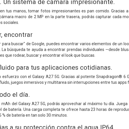
s. Un sistema de cámara impresionante.
en tus manos, tomar fotos impresionantes es pan comido. Gracias a
cámara macro de 2 MP en la parte trasera, podrás capturar cada mom
s sociales.
r, encontrar
ar para buscar" de Google, puedes encontrar varios elementos de un lo
la. La búsqueda te ayuda a encontrar prendas individuales —desde bl
nes que rodear, buscar y encontrar el look que buscas.
uido para tus aplicaciones cotidianas.
in esfuerzo con el Galaxy A27 5G. Gracias al potente Snapdragon® 6 Ge
luido, juegos inmersivos y multitarea sin interrupciones entre tus apps f
odo el día.
0 mAh del Galaxy A27 5G, podrás aprovechar al máximo tu día. Juega a 
el de batería. Una carga completa te ofrece hasta 23 horas de reproducc
5 % de batería en tan solo 30 minutos.
as a su protección contra el agua IP64.