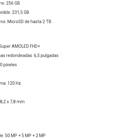
no: 256 GB
ible: 231,5 GB
no: MicroSD de hasta 2 TB
s Super AMOLED FHD+
nas redondeadas: 6,5 pulgadas
0 píxeles
ma: 120 Hz
78,2 x 7,8 mm
le: 50 MP + 5 MP + 2 MP