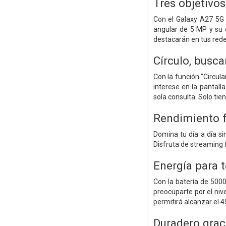
Tres objetivo
Con el Galaxy A27 5G 
angular de 5 MP y su 
destacarán en tus rede
Círculo, busca
Con la función "Circul
interese en la pantal
sola consulta. Solo tie
Rendimiento fl
Domina tu día a día s
Disfruta de streaming f
Energía para t
Con la batería de 500
preocuparte por el niv
permitirá alcanzar el 4
Duradero graci