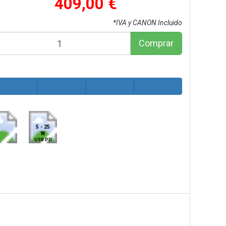
409,00 €
*IVA y CANON Incluido
Comprar
5 - 25
W
USB PD