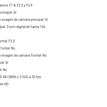
era: F1.8, F2.2 y F2.4
incipal: Sí
e imagen de cámara principal: Sí
al: Zoom digital de hasta 10x
ntal: F2.2
rontal: No
de imagen de cámara frontal: No
al: Sí
l: No
D 4K (3840 x 2160) a 30 fps
 en HD