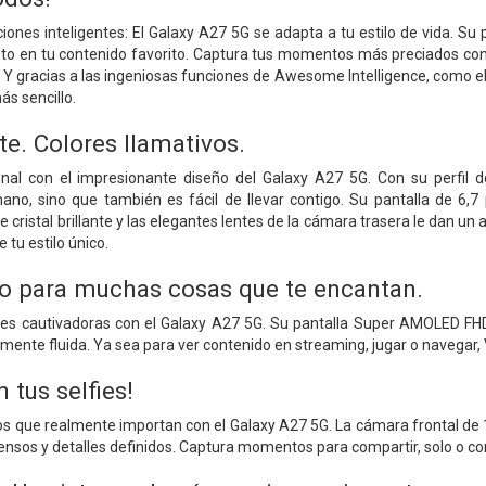
iones inteligentes: El Galaxy A27 5G se adapta a tu estilo de vida. Su
to en tu contenido favorito. Captura tus momentos más preciados con l
 Y gracias a las ingeniosas funciones de Awesome Intelligence, como el 
ás sencillo.
e. Colores llamativos.
sonal con el impresionante diseño del Galaxy A27 5G. Con su perfi
no, sino que también es fácil de llevar contigo. Su pantalla de 6,7 
ristal brillante y las elegantes lentes de la cámara trasera le dan un a
 tu estilo único.
o para muchas cosas que te encantan.
s cautivadoras con el Galaxy A27 5G. Su pantalla Super AMOLED FHD
lmente fluida. Ya sea para ver contenido en streaming, jugar o navegar, V
 tus selfies!
que realmente importan con el Galaxy A27 5G. La cámara frontal de 12
tensos y detalles definidos. Captura momentos para compartir, solo o con t