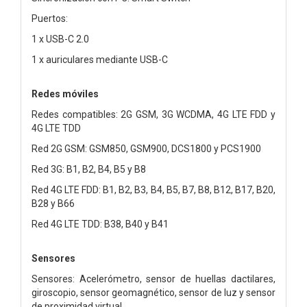
Puertos:
1 x USB-C 2.0
1 x auriculares mediante USB-C
Redes móviles
Redes compatibles: 2G GSM, 3G WCDMA, 4G LTE FDD y
4G LTE TDD
Red 2G GSM: GSM850, GSM900, DCS1800 y PCS1900
Red 3G: B1, B2, B4, B5 y B8
Red 4G LTE FDD: B1, B2, B3, B4, B5, B7, B8, B12, B17, B20,
B28 y B66
Red 4G LTE TDD: B38, B40 y B41
Sensores
Sensores: Acelerómetro, sensor de huellas dactilares,
giroscopio, sensor geomagnético, sensor de luz y sensor
de proximidad virtual