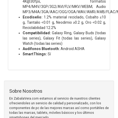
4K@30fps, formatos
MP4/M4V/3GP/3G2/AVI/FLV/MKV/WEBM; Audio
MP3/M4A/3GA/AAC/OGG/OGA/WAV/AMR/AWB/FLAC/MI
Ecodiseño:
1.2% material reciclado, Cobalto ≤10
g, Tantalio <0.01 g, Neodimio ≥0.2 g, Oro <0.02 g,
Reciclabilidad 12.2%
Compatibilidad:
Galaxy Ring, Galaxy Buds (todas
las series), Galaxy Fit (todas las series), Galaxy
Watch (todas las series)
Audífonos Bluetooth:
Android ASHA
SmartThings:
Sí
Sobre Nosotros
En ZabalaVera.com estamos al servicio de nuestros clientes
ofreciendoles un servicio de calidad y personalizado, con los
componentes de pc de las mejores marcas así como portátiles de
todas las marcas, tablets, móviles básicos y los últimos
smartphones del mercado.