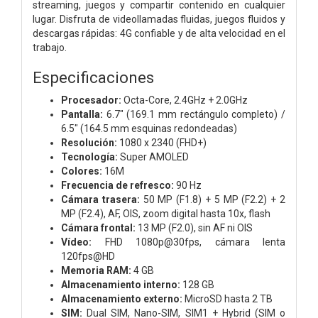
streaming, juegos y compartir contenido en cualquier
lugar. Disfruta de videollamadas fluidas, juegos fluidos y
descargas rápidas: 4G confiable y de alta velocidad en el
trabajo.
Especificaciones
Procesador:
Octa-Core, 2.4GHz + 2.0GHz
Pantalla:
6.7" (169.1 mm rectángulo completo) /
6.5" (164.5 mm esquinas redondeadas)
Resolución:
1080 x 2340 (FHD+)
Tecnología:
Super AMOLED
Colores:
16M
Frecuencia de refresco:
90 Hz
Cámara trasera:
50 MP (F1.8) + 5 MP (F2.2) + 2
MP (F2.4), AF, OIS, zoom digital hasta 10x, flash
Cámara frontal:
13 MP (F2.0), sin AF ni OIS
Vídeo:
FHD 1080p@30fps, cámara lenta
120fps@HD
Memoria RAM:
4 GB
Almacenamiento interno:
128 GB
Almacenamiento externo:
MicroSD hasta 2 TB
SIM:
Dual SIM, Nano-SIM, SIM1 + Hybrid (SIM o