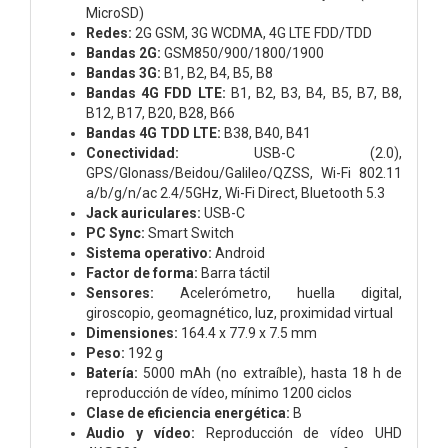
MicroSD)
Redes:
2G GSM, 3G WCDMA, 4G LTE FDD/TDD
Bandas 2G:
GSM850/900/1800/1900
Bandas 3G:
B1, B2, B4, B5, B8
Bandas 4G FDD LTE:
B1, B2, B3, B4, B5, B7, B8,
B12, B17, B20, B28, B66
Bandas 4G TDD LTE:
B38, B40, B41
Conectividad:
USB-C (2.0),
GPS/Glonass/Beidou/Galileo/QZSS, Wi-Fi 802.11
a/b/g/n/ac 2.4/5GHz, Wi-Fi Direct, Bluetooth 5.3
Jack auriculares:
USB-C
PC Sync:
Smart Switch
Sistema operativo:
Android
Factor de forma:
Barra táctil
Sensores:
Acelerómetro, huella digital,
giroscopio, geomagnético, luz, proximidad virtual
Dimensiones:
164.4 x 77.9 x 7.5 mm
Peso:
192 g
Batería:
5000 mAh (no extraíble), hasta 18 h de
reproducción de vídeo, mínimo 1200 ciclos
Clase de eficiencia energética:
B
Audio y vídeo:
Reproducción de vídeo UHD