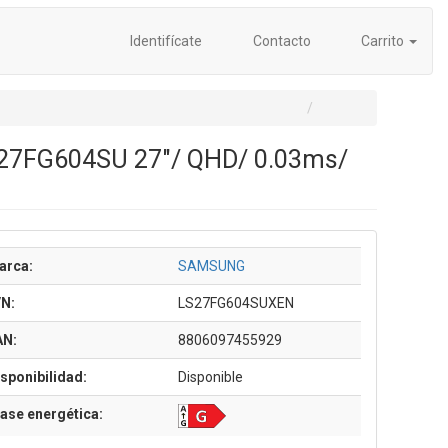
Identifícate
Contacto
Carrito
27FG604SU 27"/ QHD/ 0.03ms/
arca:
SAMSUNG
/N:
LS27FG604SUXEN
AN:
8806097455929
sponibilidad:
Disponible
ase energética: