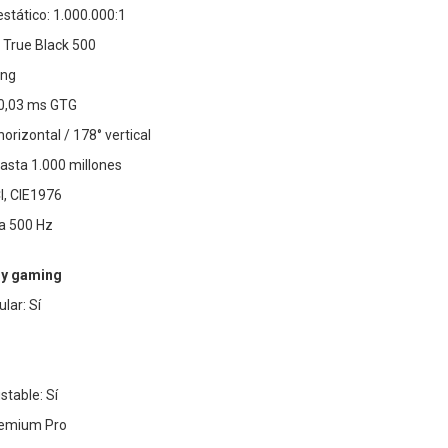
estático: 1.000.000:1
True Black 500
ing
 0,03 ms GTG
horizontal / 178° vertical
asta 1.000 millones
I, CIE1976
ta 500 Hz
 y gaming
lar: Sí
table: Sí
remium Pro