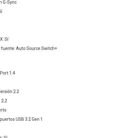
n G-Sync
Sí
: Sí
fuente: Auto Source Switch+
yPort 1.4
ersión 2.2
 2.2
erto
puertos USB 3.2 Gen 1
: Sí