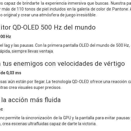
 es capaz de brindarte la experiencia inmersiva que buscas. Nuestra pa
 más de 110 tonos de piel incluidos en la galería de color de Pantone. 
o original y crear una atmósfera de juego irresistible.
nitor QD-OLED 500 Hz del mundo
500 Hz
, el lag y las pausas. Con la primera pantalla OLED del mundo de 500 Hz
ápida, siempre llevas ventaja.
a tus enemigos con velocidades de vértigo
 de 0,03 ms
sas aún están por llegar. La tecnología QD-OLED ofrece una reacción ca
tras crea visuales super precisos.
la acción más fluida
nc
nc permite la sincronización de la GPU y la pantalla para evitar pausa
crea escenas ultrafluidas capaz de darte la victoria.