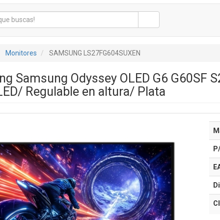
Monitores
SAMSUNG LS27FG604SUXEN
ing Samsung Odyssey OLED G6 G60SF S
D/ Regulable en altura/ Plata
M
P
E
Di
Cl