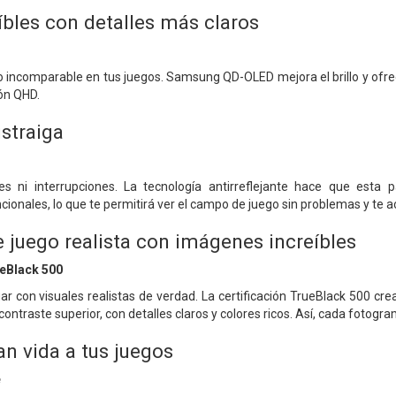
íbles con detalles más claros
o incomparable en tus juegos. Samsung QD-OLED mejora el brillo y ofr
ión QHD.
straiga
es ni interrupciones. La tecnología antirreflejante hace que esta 
cionales, lo que te permitirá ver el campo de juego sin problemas y te acer
e juego realista con imágenes increíbles
eBlack 500
ar con visuales realistas de verdad. La certificación TrueBlack 500 cr
contraste superior, con detalles claros y colores ricos. Así, cada fotog
an vida a tus juegos
e