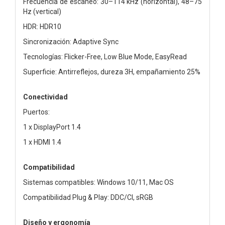
Frecuencia de escaneo: 30–114 kHz (horizontal), 48–75
Hz (vertical)
HDR: HDR10
Sincronización: Adaptive Sync
Tecnologías: Flicker-Free, Low Blue Mode, EasyRead
Superficie: Antirreflejos, dureza 3H, empañamiento 25%
Conectividad
Puertos:
1 x DisplayPort 1.4
1 x HDMI 1.4
Compatibilidad
Sistemas compatibles: Windows 10/11, Mac OS
Compatibilidad Plug & Play: DDC/CI, sRGB
Diseño y ergonomía