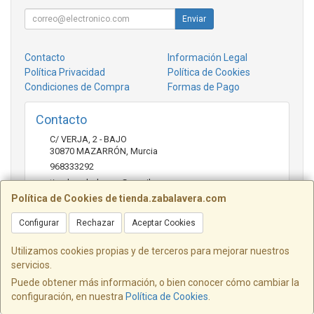
Enviar
Contacto
Información Legal
Política Privacidad
Política de Cookies
Condiciones de Compra
Formas de Pago
Contacto
C/ VERJA, 2 - BAJO
30870
MAZARRÓN
,
Murcia
968333292
tienda.zabalavera@gmail.com
Política de Cookies de tienda.zabalavera.com
Configurar
Rechazar
Aceptar Cookies
Horario
9:30-14:00 y 17:30-20:00
Utilizamos cookies propias y de terceros para mejorar nuestros
servicios.
Puede obtener más información, o bien conocer cómo cambiar la
configuración, en nuestra
Política de Cookies
.
, , , , España. - C.I.F.: B21672183 - Tfno: