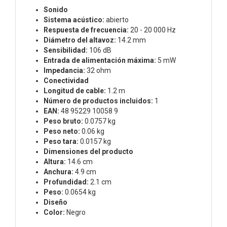
Sonido
Sistema acústico:
abierto
Respuesta de frecuencia:
20 - 20 000 Hz
Diámetro del altavoz:
14.2 mm
Sensibilidad:
106 dB
Entrada de alimentación máxima:
5 mW
Impedancia:
32 ohm
Conectividad
Longitud de cable:
1.2 m
Número de productos incluidos:
1
EAN:
48 95229 10058 9
Peso bruto:
0.0757 kg
Peso neto:
0.06 kg
Peso tara:
0.0157 kg
Dimensiones del producto
Altura:
14.6 cm
Anchura:
4.9 cm
Profundidad:
2.1 cm
Peso:
0.0654 kg
Diseño
Color:
Negro