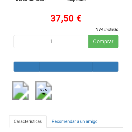
37,50 €
*IVA Incluido
Comprar
5 - 5
W
Características
Recomendar a un amigo