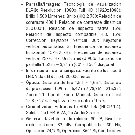
Pantalla/imagen:
Tecnología de visualización
DLP®; Resolución 1080p Full HD (1920x1080);
Brillo 1.500 lúmenes; Brillo (HK) 2.700; Relación de
contraste 400:1; Relación de contraste dinámica
250.000:1; Relación de aspecto nativa 16:9;
Relación de aspecto compatible 4:3, 16:9;
Corrección Keystone vertical 30°; Keystone
vertical automático Sí; Frecuencia de escaneo
horizontal 15-102 kHz; Frecuencia de escaneo
vertical 23-76 Hz; Uniformidad 90%; Tamaño de
pantalla 1,52 m ~ 3,81 m (60" ~ 150") diagonal
Información de la lámpara:
Fuente de luz tipo 3
LED; Vida útil del LED 30.000 horas
Óptica:
Distancia de tiro 1,5:1 ~ 1,65:1; Distancia
de proyección 1,99 m - 5,47 m / 78,35" - 215,35";
Zoom 1.1; Tipo de zoom Manual; Distancia focal
15,8 ~ 17,4; Desplazamiento nativo 105 %
Conectividad:
Entradas 1 x HDMI 1.4a (HDCP 1.4);
Salidas 1 x USB-A 2A, 1 x Audio 3,5 mm
General:
Nivel de ruido mínimo 30 dB; Nivel de
ruido máximo 32 dB; Compatibilidad 3D No;
Operación 24/7 Sí; Operación 360° Sí; Condiciones