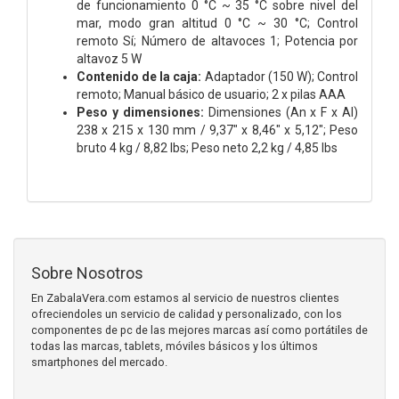
de funcionamiento 0 °C ~ 35 °C sobre nivel del
mar, modo gran altitud 0 °C ~ 30 °C; Control
remoto Sí; Número de altavoces 1; Potencia por
altavoz 5 W
Contenido de la caja:
Adaptador (150 W); Control
remoto; Manual básico de usuario; 2 x pilas AAA
Peso y dimensiones:
Dimensiones (An x F x Al)
238 x 215 x 130 mm / 9,37" x 8,46" x 5,12"; Peso
bruto 4 kg / 8,82 lbs; Peso neto 2,2 kg / 4,85 lbs
Sobre Nosotros
En ZabalaVera.com estamos al servicio de nuestros clientes
ofreciendoles un servicio de calidad y personalizado, con los
componentes de pc de las mejores marcas así como portátiles de
todas las marcas, tablets, móviles básicos y los últimos
smartphones del mercado.