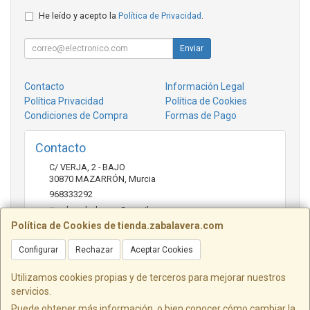
He leído y acepto la
Política de Privacidad
.
Enviar
Contacto
Información Legal
Política Privacidad
Política de Cookies
Condiciones de Compra
Formas de Pago
Contacto
C/ VERJA, 2 - BAJO
30870
MAZARRÓN
,
Murcia
968333292
tienda.zabalavera@gmail.com
Política de Cookies de tienda.zabalavera.com
Configurar
Rechazar
Aceptar Cookies
Horario
9:30-14:00 y 17:30-20:00
Utilizamos cookies propias y de terceros para mejorar nuestros
servicios.
Puede obtener más información, o bien conocer cómo cambiar la