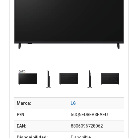
Marca:
LG
P/N:
50QNED8EB3F.AEU
EAN:
8806096728062
Disponibilidad:
Disponible