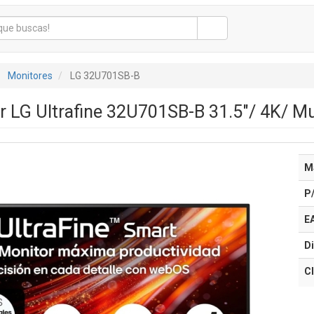
Monitores
LG 32U701SB-B
 LG Ultrafine 32U701SB-B 31.5"/ 4K/ M
M
P
E
Di
Cl