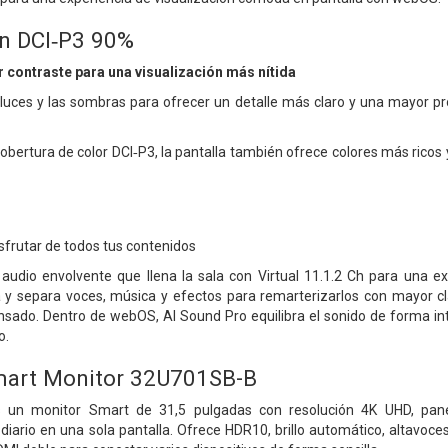
n DCI‑P3 90%
 contraste para una visualización más nítida
luces y las sombras para ofrecer un detalle más claro y una mayor p
bertura de color DCI‑P3, la pantalla también ofrece colores más ricos 
isfrutar de todos tus contenidos
audio envolvente que llena la sala con Virtual 11.1.2 Ch para una e
a y separa voces, música y efectos para remarterizarlos con mayor c
sado. Dentro de webOS, AI Sound Pro equilibra el sonido de forma in
o.
art Monitor 32U701SB-B
 un monitor Smart de 31,5 pulgadas con resolución 4K UHD, pane
diario en una sola pantalla. Ofrece HDR10, brillo automático, altavoce