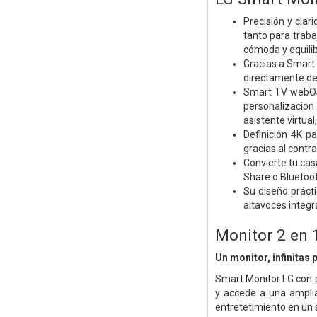
Precisión y clar
tanto para traba
cómoda y equili
Gracias a Smart
directamente des
Smart TV webOS 
personalización
asistente virtua
Definición 4K p
gracias al contr
Convierte tu cas
Share o Bluetoot
Su diseño práct
altavoces integr
Monitor 2 en
Un monitor, infinitas 
Smart Monitor LG con p
y accede a una amplia
entretetimiento en un 