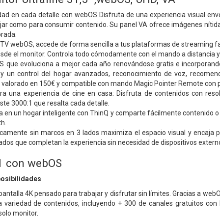
idad en cada detalle con webOS Disfruta de una experiencia visual env
jar como para consumir contenido. Su panel VA ofrece imágenes nítidas
brada.
 TV webOS, accede de forma sencilla a tus plataformas de streaming fa
de el monitor. Controla todo cómodamente con el mando a distancia y 
que evoluciona a mejor cada año renovándose gratis e incorporando 
 y un control del hogar avanzados, reconocimiento de voz, recomend
l, valorado en 150€ y compatible con mando Magic Pointer Remote con 
ara una experiencia de cine en casa: Disfruta de contenidos con resol
aste 3000:1 que resalta cada detalle.
a en un hogar inteligente con ThinQ y comparte fácilmente contenido o 
h.
icamente sin marcos en 3 lados maximiza el espacio visual y encaja
ados que completan la experiencia sin necesidad de dispositivos externo
 1 con webOS
posibilidades
antalla 4K pensado para trabajar y disfrutar sin límites. Gracias a we
 variedad de contenidos, incluyendo + 300 de canales gratuitos con LG
solo monitor.