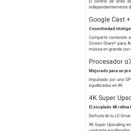
El control de brillo
independientemente de 
Google Cast +
Conectividad intelige
Comparte contenido en
Screen Share⁹ para And
música en grande con u
Procesador α
Mejorado para un pro
Impulsado por una GPU
equilibrados en 4K
4K Super Upsc
El escalado 4K refina 
Disfruta de tu LG Smar
4K Super Upscaling in
contraste equilibrados