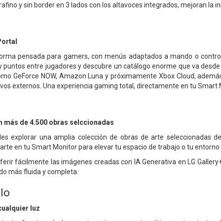
trafino y sin border en 3 lados con los altavoces integrados, mejoran la in
ortal
aforma pensada para gamers, con menús adaptados a mando o control
y puntos entre jugadores y descubre un catálogo enorme que va desde tí
 como GeForce NOW, Amazon Luna y próximamente Xbox Cloud, además 
tivos externos. Una experiencia gaming total, directamente en tu Smart 
n más de 4.500 obras selccionadas
des explorar una amplia colección de obras de arte seleccionadas 
e en tu Smart Monitor para elevar tu espacio de trabajo o tu entorno pe
rir fácilmente las imágenes creadas con IA Generativa en LG Gallery+ a
do más fluida y completa.
llo
cualquier luz