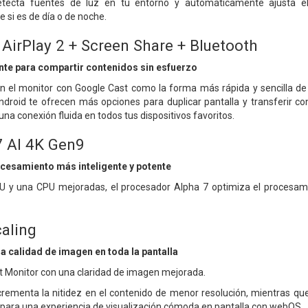
 detecta fuentes de luz en tu entorno y automáticamente ajusta el
si es de día o de noche.
 AirPlay 2 + Screen Share + Bluetooth
nte para compartir contenidos sin esfuerzo
 el monitor con Google Cast como la forma más rápida y sencilla de c
roid te ofrecen más opciones para duplicar pantalla y transferir conte
na conexión fluida en todos tus dispositivos favoritos.
7 AI 4K Gen9
cesamiento más inteligente y potente
 y una CPU mejoradas, el procesador Alpha 7 optimiza el procesami
aling
la calidad de imagen en toda la pantalla
t Monitor con una claridad de imagen mejorada.
crementa la nitidez en el contenido de menor resolución, mientras q
 para una experiencia de visualización cómoda en pantalla con webOS.