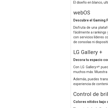
El diseño en blanco, ul
webOS
Descubre el Gaming P
Disfruta de una plat
fácilmente a rankings 
con servicios líderes
de consolas ni disposi
LG Gallery +
Decora tu espacio co
Con LG Gallery+⁸ pue
muchos más. Muestra art
Además, puedes transfe
experiencia de conteni
Control de bri
Colores nítidos bajo 