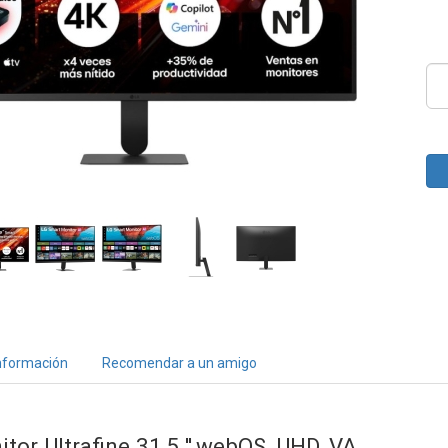
nformación
Recomendar a un amigo
or Ultrafine 31,5 '',webOS, UHD, VA