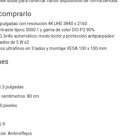
MI doble para conectar varios dispositivos de forma sencilla.
 comprarlo
5 pulgadas con resolución 4K UHD 3840 x 2160
traste típico 3000:1 y gama de color DCI-P3 90%
 brillo automático, modo lector y protección antiparpadeo
rados de 5 W x2
os ultrafinos en 3 lados y montaje VESA 100 x 100 mm
nes
1,5 pulgadas
 centímetros: 80 cm
0 píxeles
6:9
ie: Antirreflejos