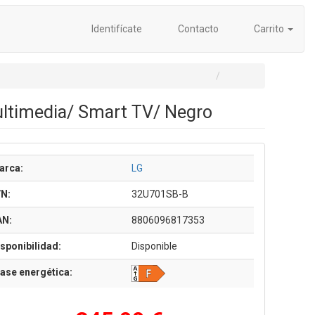
Identifícate
Contacto
Carrito
ultimedia/ Smart TV/ Negro
arca:
LG
/N:
32U701SB-B
AN:
8806096817353
sponibilidad:
Disponible
ase energética: