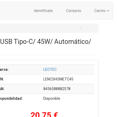
Identifícate
Contacto
Carrito
xUSB Tipo-C/ 45W/ Automático/
arca:
LEOTEC
/N:
LENCSHOMETC45
AN:
8436588882578
sponibilidad:
Disponible
20,75 €