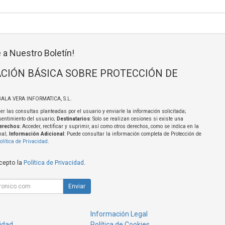
 a Nuestro Boletín!
CIÓN BÁSICA SOBRE PROTECCIÓN DE
BALA VERA INFORMATICA, S.L.
er las consultas planteadas por el usuario y enviarle la información solicitada;
sentimiento del usuario;
Destinatarios
: Solo se realizan cesiones si existe una
erechos
: Acceder, rectificar y suprimir, así como otros derechos, como se indica en la
nal;
Información Adicional
: Puede consultar la información completa de Protección de
olítica de Privacidad
.
acepto la
Política de Privacidad
.
Enviar
Información Legal
cidad
Política de Cookies