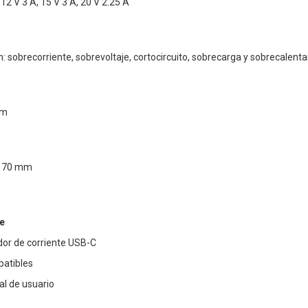
, 12 V 3 A, 15 V 3 A, 20 V 2.25 A
: sobrecorriente, sobrevoltaje, cortocircuito, sobrecarga y sobrecalent
 m
x 70 mm
e
dor de corriente USB-C
patibles
l de usuario