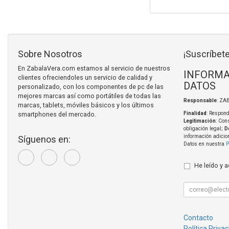
Sobre Nosotros
¡Suscríbete
En ZabalaVera.com estamos al servicio de nuestros
INFORMA
clientes ofreciendoles un servicio de calidad y
DATOS
personalizado, con los componentes de pc de las
mejores marcas así como portátiles de todas las
Responsable
: ZA
marcas, tablets, móviles básicos y los últimos
smartphones del mercado.
Finalidad
: Respond
Legitimación
: Con
obligación legal;
D
información adicio
Síguenos en:
Datos en nuestra
P
He leído y 
Contacto
Política Priva