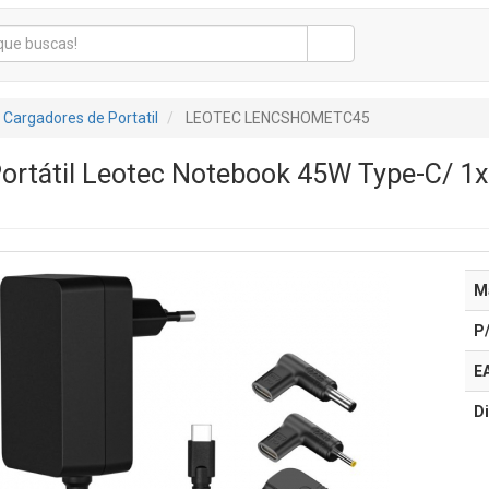
Cargadores de Portatil
LEOTEC LENCSHOMETC45
Portátil Leotec Notebook 45W Type-C/ 1
M
P
E
Di